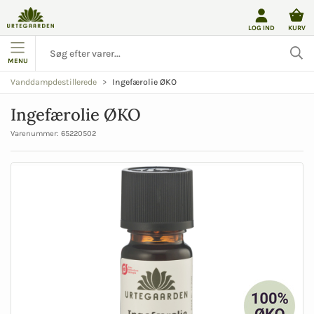
LOG IND
KURV
MENU
Ingefærolie ØKO
Vanddampdestillerede
Ingefærolie ØKO
Varenummer:
65220502