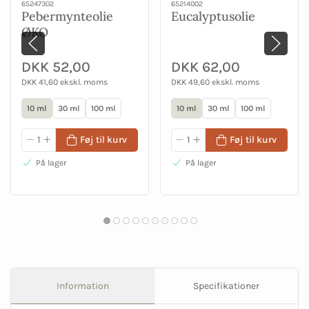
65247302
65214002
Pebermynteolie
Eucalyptusolie
ØKO
DKK 52,00
DKK 62,00
DKK 41,60 ekskl. moms
DKK 49,60 ekskl. moms
10 ml
30 ml
100 ml
10 ml
30 ml
100 ml
Føj til kurv
Føj til kurv
På lager
På lager
Information
Specifikationer