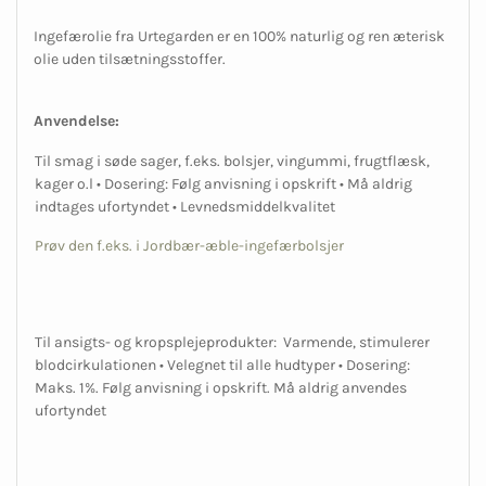
Ingefærolie fra Urtegarden er en 100% naturlig og ren æterisk
olie uden tilsætningsstoffer.
Anvendelse:
Til smag i søde sager, f.eks. bolsjer, vingummi, frugtflæsk,
kager o.l • Dosering: Følg anvisning i opskrift • Må aldrig
indtages ufortyndet • Levnedsmiddelkvalitet
Prøv den f.eks. i Jordbær-æble-ingefærbolsjer
Til ansigts- og kropsplejeprodukter: Varmende, stimulerer
blodcirkulationen • Velegnet til alle hudtyper • Dosering:
Maks. 1%. Følg anvisning i opskrift. Må aldrig anvendes
ufortyndet