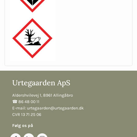
Urtegaarden ApS
Aldershvilevej 1, 8961 Allingåbro
☎︎ 86 48 00 11
E-mail:
urtegaarden@urtegaarden.dk
CVR 13 71 25 06
Følg os på