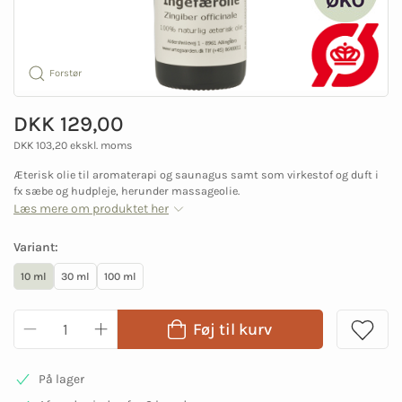
Forstør
DKK 129,00
DKK 103,20 ekskl. moms
Æterisk olie til aromaterapi og saunagus samt som virkestof og duft i
fx sæbe og hudpleje, herunder massageolie.
Læs mere om produktet her
Variant:
10 ml
30 ml
100 ml
Føj til kurv
På lager