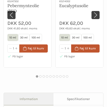
65247302
65214002
Pebermynteolie
Eucalyptusolie
ØKO
DKK 52,00
DKK 62,00
DKK 41,60 ekskl. moms
DKK 49,60 ekskl. moms
10 ml
30 ml
100 ml
10 ml
30 ml
100 ml
Føj til kurv
Føj til kurv
På lager
På lager
Information
Specifikationer