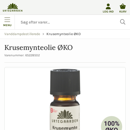
LOG IND
KURV
MENU
Krusemynteolie ØKO
Vanddampdestillerede
Krusemynteolie ØKO
Varenummer:
65228502