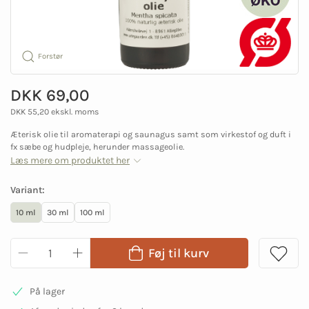
Forstør
DKK 69,00
DKK 55,20 ekskl. moms
Æterisk olie til aromaterapi og saunagus samt som virkestof og duft i
fx sæbe og hudpleje, herunder massageolie.
Læs mere om produktet her
Variant:
10 ml
30 ml
100 ml
Føj til kurv
På lager