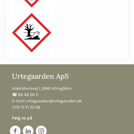
Urtegaarden ApS
Aldershvilevej 1, 8961 Allingåbro
☎︎ 86 48 00 11
E-mail:
urtegaarden@urtegaarden.dk
CVR 13 71 25 06
Følg os på