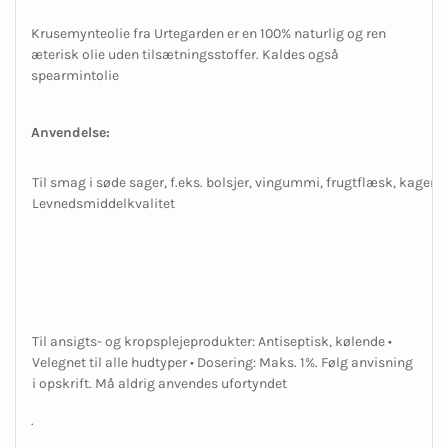
Krusemynteolie fra Urtegarden er en 100% naturlig og ren
æterisk olie uden tilsætningsstoffer. Kaldes også
spearmintolie
Anvendelse:
Til smag i søde sager, f.eks. bolsjer, vingummi, frugtflæsk, kager o.
Levnedsmiddelkvalitet
Til ansigts- og kropsplejeprodukter: Antiseptisk, kølende •
Velegnet til alle hudtyper • Dosering: Maks. 1%. Følg anvisning
i opskrift. Må aldrig anvendes ufortyndet
.