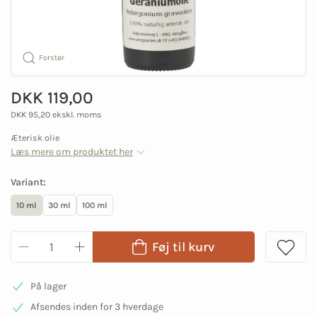
Forstør
DKK 119,00
DKK 95,20 ekskl. moms
Æterisk olie
Læs mere om produktet her
Variant:
10 ml
30 ml
100 ml
Føj til kurv
På lager
Afsendes inden for 3 hverdage