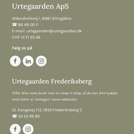
Urtegaarden ApS
Aldershvilevej 1, 8961 Allingåbro
☎︎ 86 48 00 11
E-mail:
urtegaarden@urtegaarden.dk
CVR 13 71 25 06
Følg os på
Urtegaarden Frederiksberg
(OBS: Ikke vores butik men en shop in shop, så de kan ikke hjælpe
med ordrer o.l. foretaget i vores webbutik)
Gl. Kongevej 113, 1850 Frederiksberg C
☎︎ 33 22 99 90