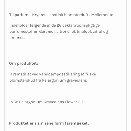
Til parfume: Krydret, eksotisk blomsterduft • Mellemnote
Indeholder følgende af de 26 deklarationspligtige
parfumestoffer: Geraniol, citronellol, linalool, citral og
limonen
Om produktet:
Fremstillet ved vanddampdestillering af friske
blomsterskud fra Pelargonium graveolens
INCI: Pelargonium Graveolens Flower Oil
Produktet er i sin rene form faremærket: