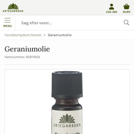
LOG IND
KURV
MENU
Geraniumolie
Vanddampdestillerede
Geraniumolie
Varenummer:
65217002