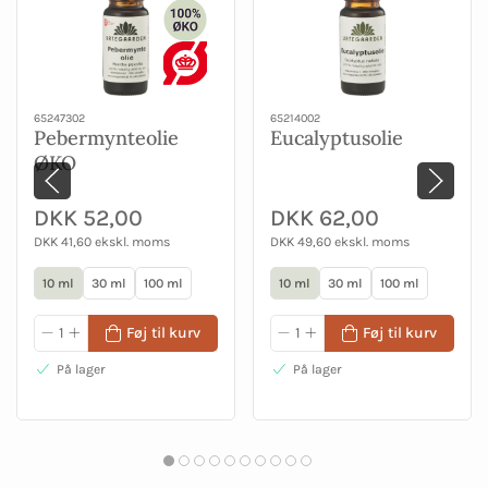
65247302
65214002
Pebermynteolie
Eucalyptusolie
ØKO
DKK 52,00
DKK 62,00
DKK 41,60 ekskl. moms
DKK 49,60 ekskl. moms
10 ml
30 ml
100 ml
10 ml
30 ml
100 ml
Føj til kurv
Føj til kurv
På lager
På lager