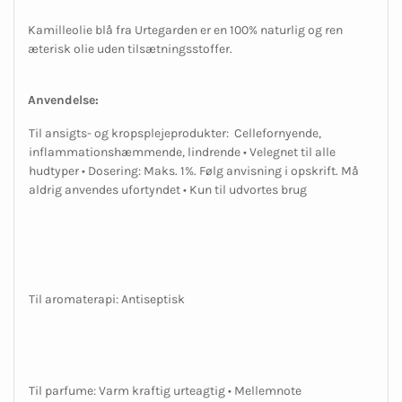
Kamilleolie blå fra Urtegarden er en 100% naturlig og ren
æterisk olie uden tilsætningsstoffer.
Anvendelse:
Til ansigts- og kropsplejeprodukter: Cellefornyende,
inflammationshæmmende, lindrende • Velegnet til alle
hudtyper • Dosering: Maks. 1%. Følg anvisning i opskrift. Må
aldrig anvendes ufortyndet • Kun til udvortes brug
Til aromaterapi: Antiseptisk
Til parfume: Varm kraftig urteagtig • Mellemnote