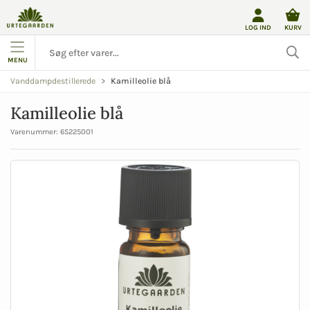
LOG IND
KURV
MENU
Kamilleolie blå
Vanddampdestillerede
Kamilleolie blå
Varenummer:
65225001