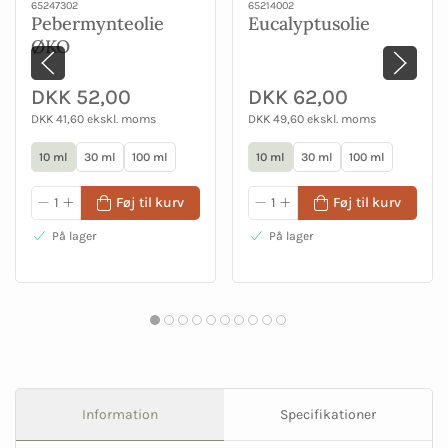
65247302
65214002
Pebermynteolie
Eucalyptusolie
ØKO
DKK 52,00
DKK 62,00
DKK 41,60 ekskl. moms
DKK 49,60 ekskl. moms
10 ml
30 ml
100 ml
10 ml
30 ml
100 ml
Føj til kurv
Føj til kurv
På lager
På lager
Information
Specifikationer