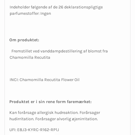
Indeholder følgende af de 26 deklarationspligtige
parfumestoffer: Ingen
Om produktet:
Fremstillet ved vanddampdestillering af blomst fra
Chamomilla Recutita
INCI: Chamomilla Recutita Flower Oil
Produktet er i sin rene form faremærket:
Kan forårsage allergisk hudreaktion. Forårsager
hudirritation. Forårsager alvorlig øjenirritation.
UFI: E8J3-KYRC-R162-RP1J