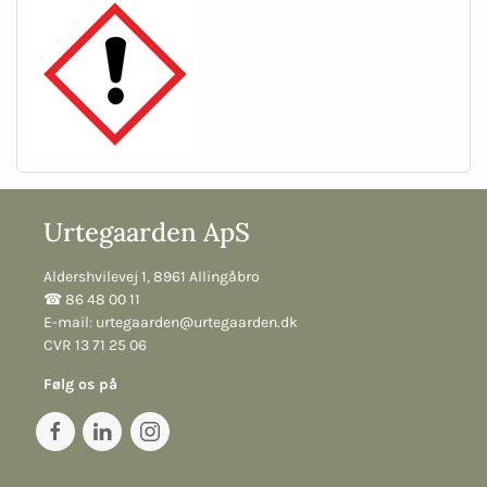
Urtegaarden ApS
Aldershvilevej 1, 8961 Allingåbro
☎︎ 86 48 00 11
E-mail:
urtegaarden@urtegaarden.dk
CVR 13 71 25 06
Følg os på