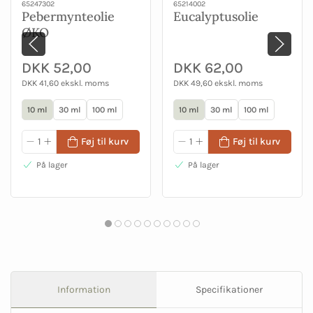
65247302
65214002
Pebermynteolie
Eucalyptusolie
ØKO
DKK 52,00
DKK 62,00
DKK 41,60 ekskl. moms
DKK 49,60 ekskl. moms
10 ml
30 ml
100 ml
10 ml
30 ml
100 ml
Føj til kurv
Føj til kurv
På lager
På lager
Information
Specifikationer