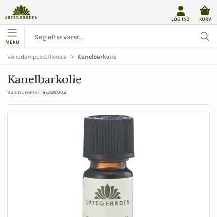
LOG IND
KURV
MENU
Kanelbarkolie
Vanddampdestillerede
Kanelbarkolie
Varenummer:
65226002