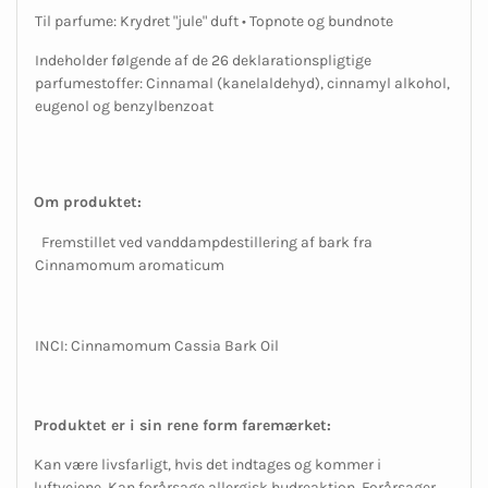
Til parfume: Krydret "jule" duft • Topnote og bundnote
Indeholder følgende af de 26 deklarationspligtige
parfumestoffer: Cinnamal (kanelaldehyd), cinnamyl alkohol,
eugenol og benzylbenzoat
Om produktet:
Fremstillet ved vanddampdestillering af bark fra
Cinnamomum aromaticum
INCI: Cinnamomum Cassia Bark Oil
Produktet er i sin rene form faremærket:
Kan være livsfarligt, hvis det indtages og kommer i
luftvejene. Kan forårsage allergisk hudreaktion. Forårsager