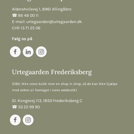
Aldershvilevej 1, 8961 Allingåbro
☎︎ 86 48 00 11
E-mail:
urtegaarden@urtegaarden.dk
CVR 13 71 25 06
Følg os på
Urtegaarden Frederiksberg
(OBS: Ikke vores butik men en shop in shop, så de kan ikke hjælpe
med ordrer o.l. foretaget i vores webbutik)
Gl. Kongevej 113, 1850 Frederiksberg C
☎︎ 33 22 99 90