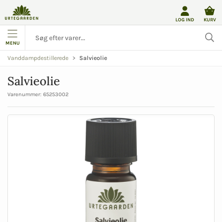
LOG IND
KURV
MENU
Salvieolie
Vanddampdestillerede
Salvieolie
Varenummer:
65253002