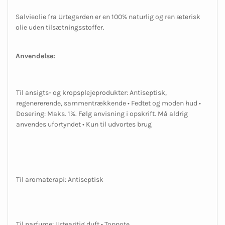
Salvieolie fra Urtegarden er en 100% naturlig og ren æterisk
olie uden tilsætningsstoffer.
Anvendelse:
Til ansigts- og kropsplejeprodukter: Antiseptisk,
regenererende, sammentrækkende • Fedtet og moden hud •
Dosering: Maks. 1%. Følg anvisning i opskrift. Må aldrig
anvendes ufortyndet • Kun til udvortes brug
Til aromaterapi: Antiseptisk
Til parfume: Urteagtig duft • Topnote