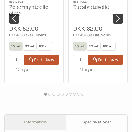
65247302
65214002
Pebermynteolie
Eucalyptusolie
ØKO
DKK 52,00
DKK 62,00
DKK 41,60 ekskl. moms
DKK 49,60 ekskl. moms
10 ml
30 ml
100 ml
10 ml
30 ml
100 ml
Føj til kurv
Føj til kurv
På lager
På lager
Information
Specifikationer