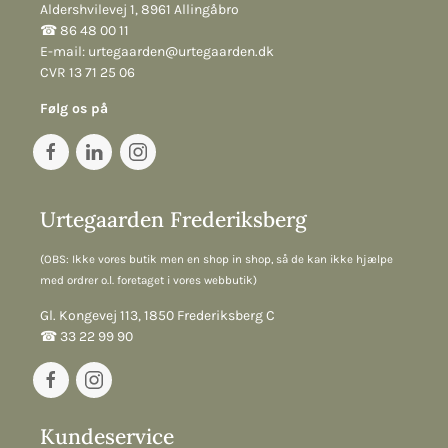
Aldershvilevej 1, 8961 Allingåbro
☎︎ 86 48 00 11
E-mail:
urtegaarden@urtegaarden.dk
CVR 13 71 25 06
Følg os på
Urtegaarden Frederiksberg
(OBS: Ikke vores butik men en shop in shop, så de kan ikke hjælpe
med ordrer o.l. foretaget i vores webbutik)
Gl. Kongevej 113, 1850 Frederiksberg C
☎︎ 33 22 99 90
Kundeservice