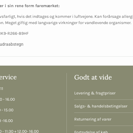
er i sin rene form faremærket:
vsfarligt, hvis det indtages og kommer i luftvejene. Kan forårsage allerg
ion. Meget giftig med langvarige virkninger for vandlevende organismer.
11K9-R266-89HF
rvice
Godt at vide
11
Levering & fragtpriser
 - 16.00
Salgs- & handelsbetingelser
 - 15.00
Returnering af varer
 -16.00
 - 11:30 + 12.00- 16.00
Fortrydelse af køb