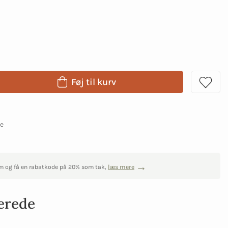
Føj til kurv
ge
m og få en rabatkode på 20% som tak,
læs mere
erede