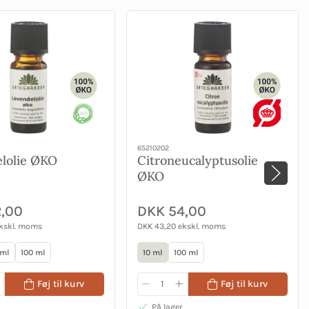
65210202
lolie ØKO
Citroneucalyptusolie
ØKO
,00
DKK 54,00
ekskl. moms
DKK 43,20 ekskl. moms
 ml
100 ml
10 ml
100 ml
Føj til kurv
Føj til kurv
På lager