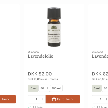
65230002
65230301
Lavendelolie
Lavende
DKK 52,00
DKK 62
DKK 41,60 ekskl. moms
DKK 49,60 
10 ml
30 ml
100 ml
5 ml
30
il kurv
Føj til kurv
På lager
På lager