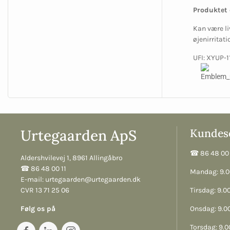
Produktet 
Kan være li
øjenirritat
UFI: XYUP-
Urtegaarden ApS
Kundese
☎︎ 86 48 00 
Aldershvilevej 1, 8961 Allingåbro
☎︎ 86 48 00 11
Mandag: 9.00
E-mail:
urtegaarden@urtegaarden.dk
CVR 13 71 25 06
Tirsdag: 9.00
Følg os på
Onsdag: 9.00
Torsdag: 9.00