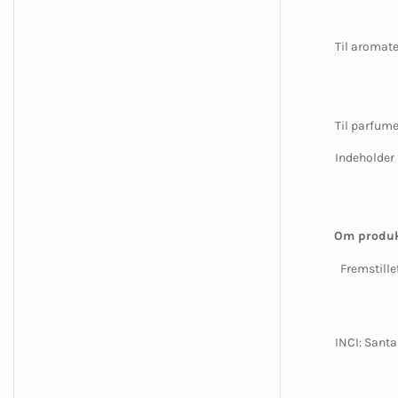
Til aromate
Til parfume
Indeholder 
Om produk
Fremstille
INCI: Sant