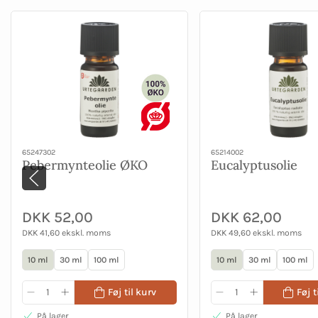
65247302
65214002
Pebermynteolie ØKO
Eucalyptusolie
DKK 52,00
DKK 62,00
DKK 41,60 ekskl. moms
DKK 49,60 ekskl. moms
10 ml
30 ml
100 ml
10 ml
30 ml
100 ml
Føj til kurv
Føj t
På lager
På lager