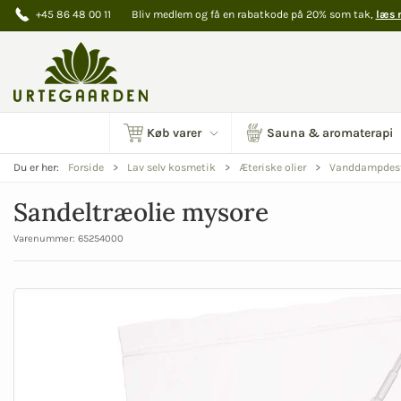
+45 86 48 00 11
Bliv medlem og få en rabatkode på 20% som tak,
læs 
Køb varer
Sauna & aromaterapi
Du er her:
Forside
Lav selv kosmetik
Æteriske olier
Vanddampdesti
Sandeltræolie mysore
Varenummer:
65254000