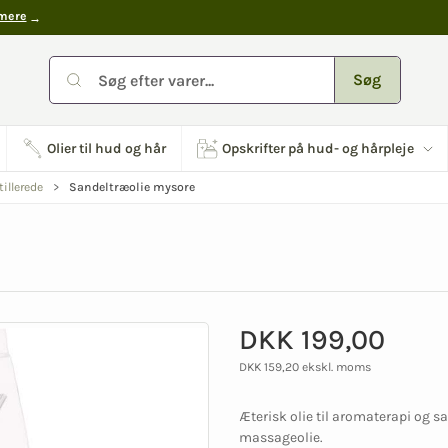
mere
Søg
Olier til hud og hår
Opskrifter på hud- og hårpleje
Sandeltræolie mysore
llerede
DKK 199,00
DKK 159,20 ekskl. moms
Æterisk olie til aromaterapi og s
massageolie.