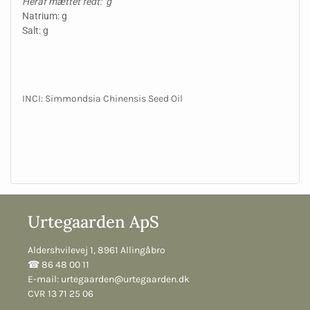
Heraf mættet fedt: g
Natrium: g
Salt: g
INCI: Simmondsia Chinensis Seed Oil
Urtegaarden ApS
Aldershvilevej 1, 8961 Allingåbro
☎︎ 86 48 00 11
E-mail:
urtegaarden@urtegaarden.dk
CVR 13 71 25 06