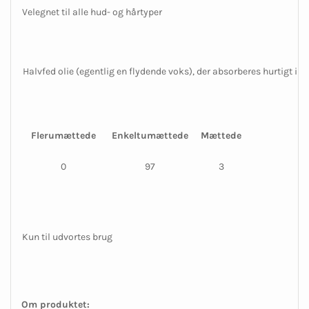
Velegnet til alle hud- og hårtyper
Halvfed olie (egentlig en flydende voks), der absorberes hurtigt i h
Flerumættede
Enkeltumættede
Mættede
0
97
3
Kun til udvortes brug
Om produktet: