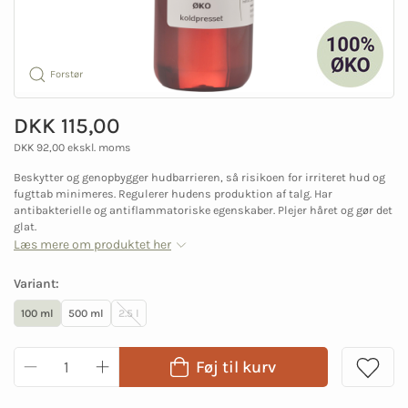
Forstør
DKK 115,00
DKK 92,00 ekskl. moms
Beskytter og genopbygger hudbarrieren, så risikoen for irriteret hud og
fugttab minimeres. Regulerer hudens produktion af talg. Har
antibakterielle og antiflammatoriske egenskaber. Plejer håret og gør det
glat.
Læs mere om produktet her
Variant:
100 ml
500 ml
2.5 l
Føj til kurv