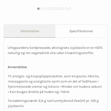
Information
Specifikationer
Urtegaardens koldpressede, økologiske Jojobaolie er en 100%
naturlig og ren vegetabilsk olie uden tilsætningsstoffer.
Anvendelse:
Til ansigts- og kropsplejeprodukter, som kropsolie, hårolie,
massageolie og ansigtsolie samt som en del af fedtfasen i
hjemmelavede cremer og lotions • Minder om hudens sebum
• Kan bruges direkte på huden og i håret
Forsæbningsværdi: 6,6 g natriumhydroxid (NaOH) pr. 100 g
jojobaolie.