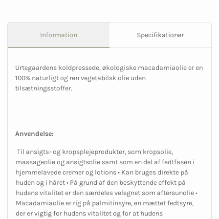
Information
Specifikationer
Urtegaardens koldpressede, økologiske macadamiaolie er en
100% naturligt og ren vegetabilsk olie uden
tilsætningsstoffer.
Anvendelse:
Til ansigts- og kropsplejeprodukter, som kropsolie,
massageolie og ansigtsolie samt som en del af fedtfasen i
hjemmelavede cremer og lotions • Kan bruges direkte på
huden og i håret • På grund af den beskyttende effekt på
hudens vitalitet er den særdeles velegnet som aftersunolie •
Macadamiaolie er rig på palmitinsyre, en mættet fedtsyre,
der er vigtig for hudens vitalitet og for at hudens