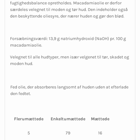
fugtighedsbalance opretholdes. Macadamiaolie er derfor
særdeles velegnet til moden og tør hud. Den indeholder også
den beskyttende oliesyre, der nærer huden og gør den blød.
Forsæbningsværdi: 13,9 g natriumhydroxid (NaOH) pr. 100 g
macadamiaolie.
Velegnet til alle hudtyper, men især velgenet til tør, skadet og
moden hud.
Fed olie, der absorberes langsomt af huden uden at efterlade
den fedtet.
Flerumættede
Enkeltumættede
Mættede
5
79
16