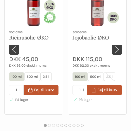
50010205
50005005
Ricinusolie ØKO
Jojobaolie ØKO
DKK 45,00
DKK 115,00
DKK 36,00 ekskl. moms
DKK 92,00 ekskl. moms
100 ml
500 ml
2.5 l
100 ml
500 ml
2.5 l
Føj til kurv
Føj til kurv
På lager
På lager