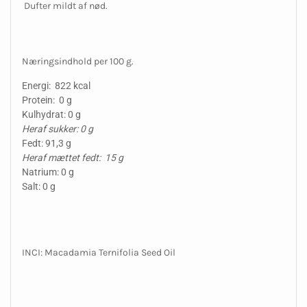
Dufter mildt af nød.
Næringsindhold per 100 g.
Energi: 822 kcal
Protein: 0 g
Kulhydrat: 0 g
Heraf sukker: 0 g
Fedt: 91,3 g
Heraf mættet fedt: 15 g
Natrium: 0 g
Salt: 0 g
INCI: Macadamia Ternifolia Seed Oil