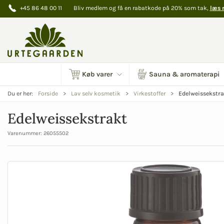
+45 86 48 00 11
Bliv medlem og få en rabatkode på 20% som tak,
læs 
Køb varer
Sauna & aromaterapi
Edelweissekstra
Du er her:
Forside
Lav selv kosmetik
Virkestoffer
Edelweissekstrakt
Varenummer:
26055502