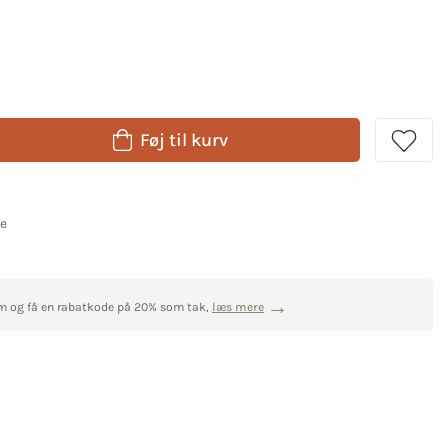
Føj til kurv
ge
m og få en rabatkode på 20% som tak,
læs mere