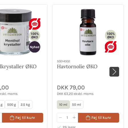
50014002
krystaller ØKO
Havtornolie ØKO
,00
DKK 79,00
ekskl. moms
DKK 63,20 ekskl. moms
 g
500 g
2.5 kg
10 ml
50 ml
Føj til kurv
Føj til kurv
På lager