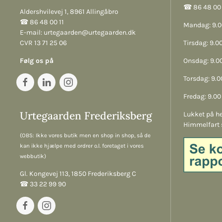
☎︎ 86 48 00 
Aldershvilevej 1, 8961 Allingåbro
☎︎ 86 48 00 11
Mandag: 9.00
E-mail:
urtegaarden@urtegaarden.dk
CVR 13 71 25 06
Tirsdag: 9.00
Følg os på
Onsdag: 9.00
Torsdag: 9.00
Fredag: 9.00 
Urtegaarden Frederiksberg
Lukket på he
Himmelfart 
(OBS: Ikke vores butik men en shop in shop, så de
kan ikke hjælpe med ordrer o.l. foretaget i vores
webbutik)
Gl. Kongevej 113, 1850 Frederiksberg C
☎︎ 33 22 99 90