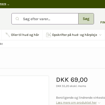
mere
Søg
FI
Olier til hud og hår
Opskrifter på hud- og hårpleje
kt
DKK 69,00
DKK 55,20 ekskl. moms
Beroligende og lindrende virkesto
Læs mere om produktet her