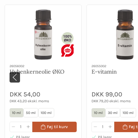
26056002
26055002
Hybenkerneolie ØKO
E-vitamin
DKK 54,00
DKK 99,00
DKK 43,20 ekskl. moms
DKK 79,20 ekskl. moms
10 ml
50 ml
100 ml
10 ml
30 ml
100 ml
Føj til kurv
Føj t
På lager
På lager