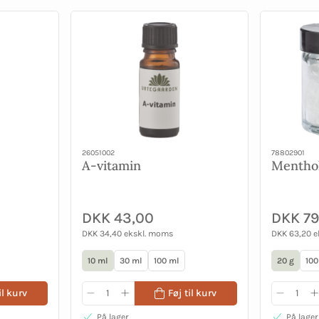
26051002
78802901
A-vitamin
Menthol
DKK 43,00
DKK 79
DKK 34,40 ekskl. moms
DKK 63,20 
10 ml
30 ml
100 ml
20 g
100
il kurv
Føj til kurv
På lager
På lager