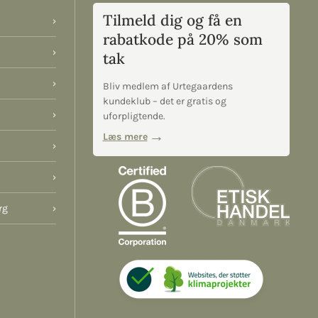
Tilmeld dig og få en
›
rabatkode på 20% som
›
tak
›
Bliv medlem af Urtegaardens
kundeklub – det er gratis og
›
uforpligtende.
Læs mere
›
›
rg
›