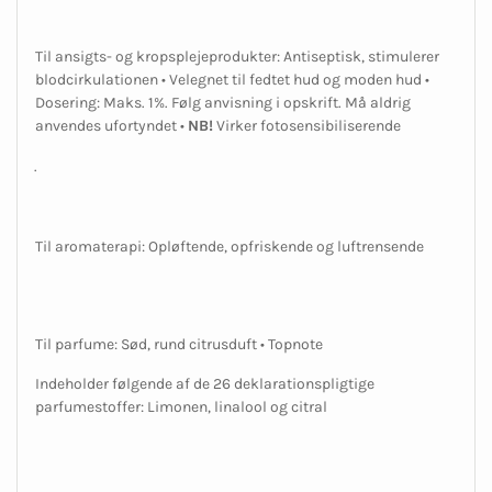
Til ansigts- og kropsplejeprodukter: Antiseptisk, stimulerer
blodcirkulationen • Velegnet til fedtet hud og moden hud •
Dosering: Maks. 1%. Følg anvisning i opskrift. Må aldrig
anvendes ufortyndet •
NB!
Virker fotosensibiliserende
.
Til aromaterapi: Opløftende, opfriskende og luftrensende
Til parfume: Sød, rund citrusduft • Topnote
Indeholder følgende af de 26 deklarationspligtige
parfumestoffer: Limonen, linalool og citral