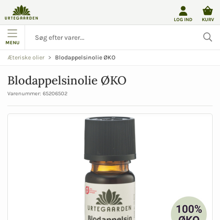
LOG IND
KURV
MENU
Blodappelsinolie ØKO
Æteriske olier
Blodappelsinolie ØKO
Varenummer:
65206502