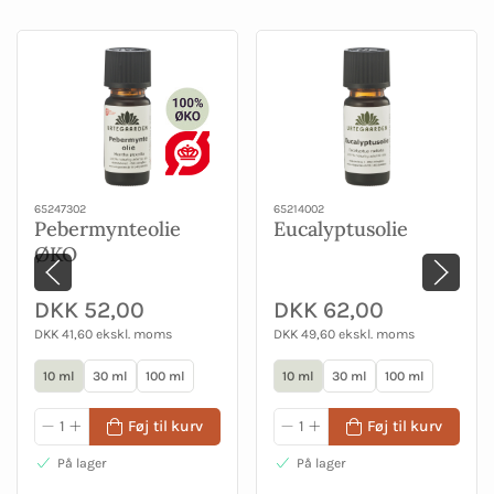
65247302
65214002
Pebermynteolie
Eucalyptusolie
ØKO
DKK 52,00
DKK 62,00
DKK 41,60 ekskl. moms
DKK 49,60 ekskl. moms
10 ml
30 ml
100 ml
10 ml
30 ml
100 ml
Føj til kurv
Føj til kurv
På lager
På lager