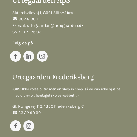
Urtegaarden ApS
Aldershvilevej 1, 8961 Allingåbro
☎︎ 86 48 00 11
E-mail:
urtegaarden@urtegaarden.dk
CVR 13 71 25 06
Følg os på
Urtegaarden Frederiksberg
(OBS: Ikke vores butik men en shop in shop, så de kan ikke hjælpe
med ordrer o.l. foretaget i vores webbutik)
Gl. Kongevej 113, 1850 Frederiksberg C
☎︎ 33 22 99 90