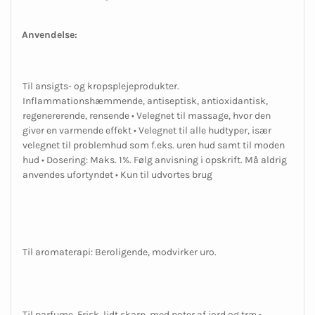
Anvendelse:
Til ansigts- og kropsplejeprodukter.
Inflammationshæmmende, antiseptisk, antioxidantisk,
regenererende, rensende • Velegnet til massage, hvor den
giver en varmende effekt • Velegnet til alle hudtyper, især
velegnet til problemhud som f.eks. uren hud samt til moden
hud • Dosering: Maks. 1%. Følg anvisning i opskrift. Må aldrig
anvendes ufortyndet • Kun til udvortes brug
Til aromaterapi: Beroligende, modvirker uro.
Til parfume. Frisk, lidt skarp, med noter af jord og træ •