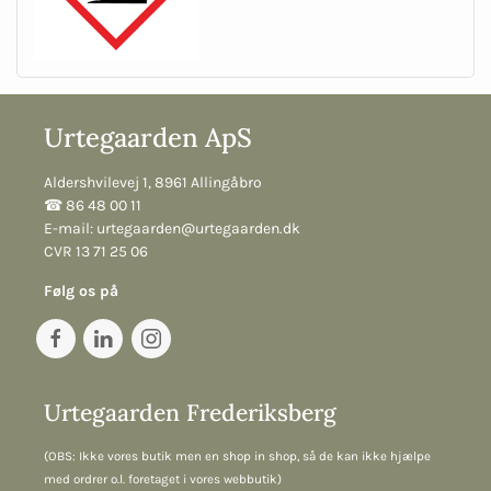
Urtegaarden ApS
Aldershvilevej 1, 8961 Allingåbro
☎︎ 86 48 00 11
E-mail:
urtegaarden@urtegaarden.dk
CVR 13 71 25 06
Følg os på
Urtegaarden Frederiksberg
(OBS: Ikke vores butik men en shop in shop, så de kan ikke hjælpe
med ordrer o.l. foretaget i vores webbutik)