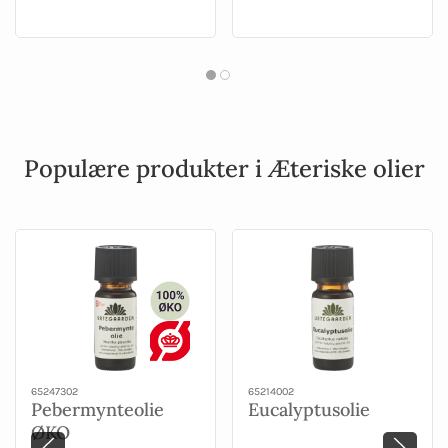
Populære produkter i Æteriske olier
65247302
65214002
Pebermynteolie
Eucalyptusolie
ØKO