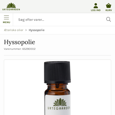
LOG IND
KURV
MENU
Hyssopolie
Æteriske olier
Hyssopolie
Varenummer:
65290002