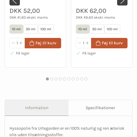
DKK 52,00
DKK 62,00
DKK 41,60 ekskl. moms
DKK 49,60 ekskl. moms
10 ml
30 ml
100 ml
10 ml
30 ml
100 ml
Føj til kurv
Føj til kurv
På lager
På lager
Information
Specifikationer
Hyssopolie fra Urtegarden er en 100% naturlig og ren æterisk
olie uden tilsætningsstoffer.