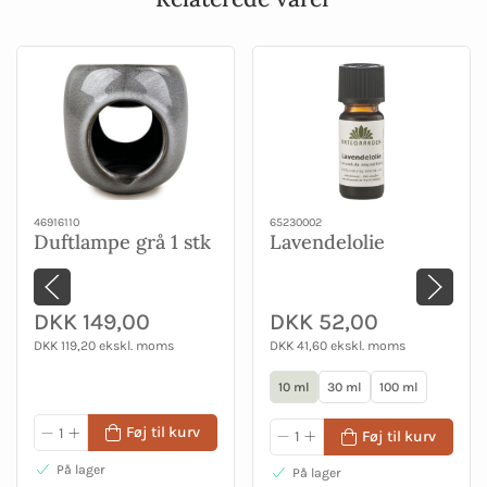
46916110
65230002
Duftlampe grå 1 stk
Lavendelolie
DKK 149,00
DKK 52,00
DKK 119,20 ekskl. moms
DKK 41,60 ekskl. moms
10 ml
30 ml
100 ml
Føj til kurv
Føj til kurv
På lager
På lager