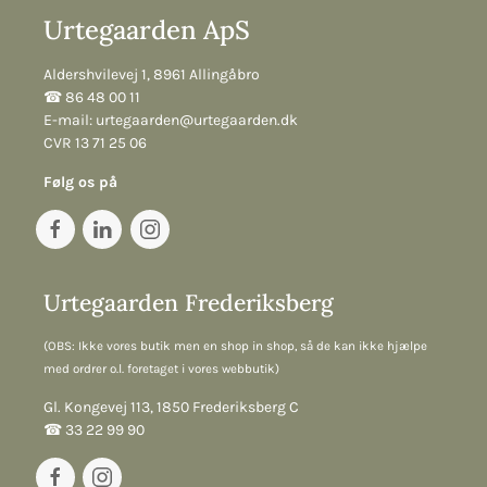
Urtegaarden ApS
Aldershvilevej 1, 8961 Allingåbro
☎︎ 86 48 00 11
E-mail:
urtegaarden@urtegaarden.dk
CVR 13 71 25 06
Følg os på
Urtegaarden Frederiksberg
(OBS: Ikke vores butik men en shop in shop, så de kan ikke hjælpe
med ordrer o.l. foretaget i vores webbutik)
Gl. Kongevej 113, 1850 Frederiksberg C
☎︎ 33 22 99 90