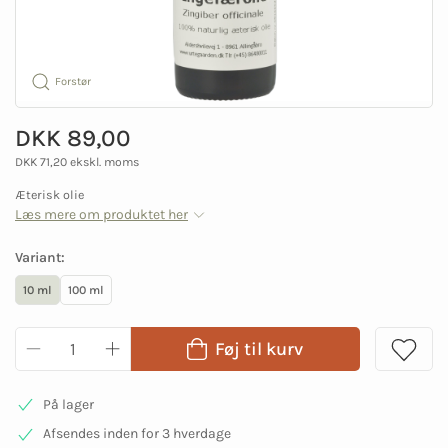
Forstør
DKK 89,00
DKK 71,20 ekskl. moms
Æterisk olie
Læs mere om produktet her
Variant:
10 ml
100 ml
Føj til kurv
På lager
Afsendes inden for 3 hverdage