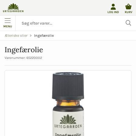
LOG IND
KURV
MENU
Ingefærolie
Æteriske olier
Ingefærolie
Varenummer:
65220002