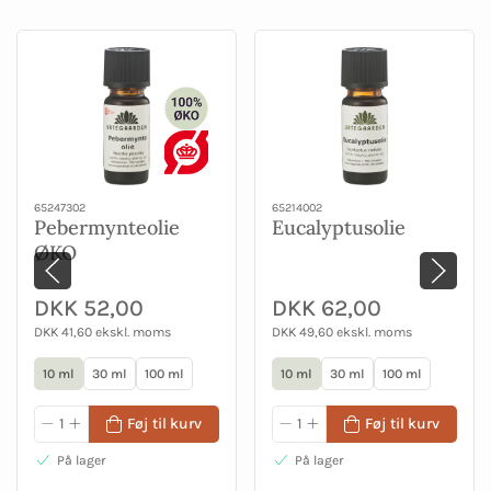
65247302
65214002
Pebermynteolie
Eucalyptusolie
ØKO
DKK 52,00
DKK 62,00
DKK 41,60 ekskl. moms
DKK 49,60 ekskl. moms
10 ml
30 ml
100 ml
10 ml
30 ml
100 ml
Føj til kurv
Føj til kurv
På lager
På lager