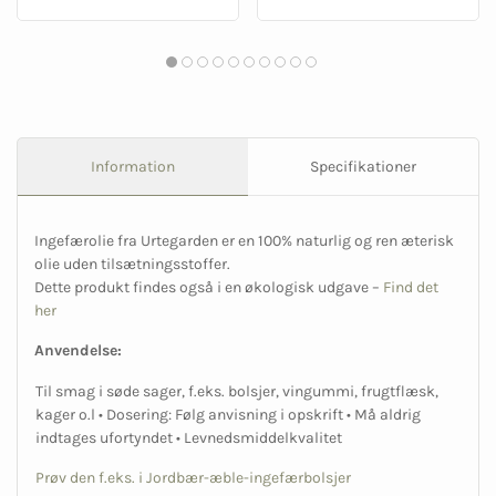
Information
Specifikationer
Ingefærolie fra Urtegarden er en 100% naturlig og ren æterisk
olie uden tilsætningsstoffer.
Dette produkt findes også i en økologisk udgave –
Find det
her
Anvendelse:
Til smag i søde sager, f.eks. bolsjer, vingummi, frugtflæsk,
kager o.l • Dosering: Følg anvisning i opskrift • Må aldrig
indtages ufortyndet • Levnedsmiddelkvalitet
Prøv den f.eks. i Jordbær-æble-ingefærbolsjer