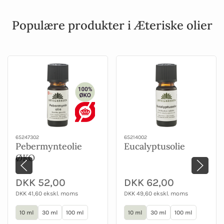
Populære produkter i Æteriske olier
65247302
65214002
Pebermynteolie
Eucalyptusolie
ØKO
DKK 52,00
DKK 62,00
DKK 41,60 ekskl. moms
DKK 49,60 ekskl. moms
10 ml
30 ml
100 ml
10 ml
30 ml
100 ml