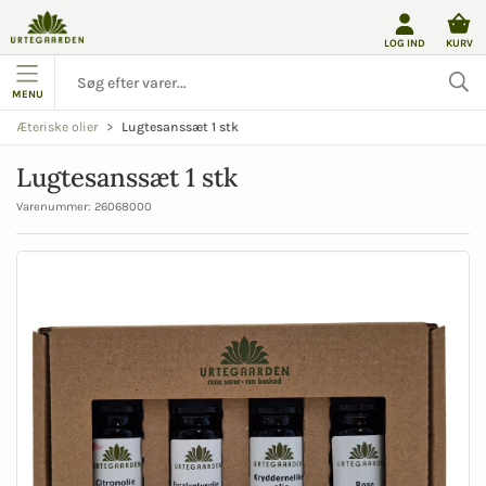
LOG IND
KURV
MENU
Lugtesanssæt 1 stk
Æteriske olier
Lugtesanssæt 1 stk
Varenummer:
26068000