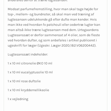
anbefales derfor at træne lugtesansen.
Modsat parfumefremstilling, hvor man skal tage højde for
top-, mellem- og bundnoter, så skal man ved træning af
lugtesansen udelukkende gå efter dufte man kender. Hvis
man ikke ved hvordan fx patchouli eller cedertræ lugter kan
man altså ikke træne lugtesansen med dem. Urtegaardens
Lugtesanssæt er derfor sammensat af 4 olier, som de fleste
ved hvordan dufter, og som anbefales i artikel publiceret i
ugeskrift for læger (Ugeskr. Læger 2020;182:V06200442).
Lugtesanssæt indeholder:
1 x 10 ml citronolie ØKO 10 ml
1 x 10 ml eucalyptusolie 10 ml
1 x 10 ml rose duftolie
1 x 10 ml kryddernellikeolie
1 x vejledning