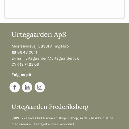
Urtegaarden ApS
Aldershvilevej 1, 8961 Allingåbro
☎︎ 86 48 00 11
E-mail:
urtegaarden@urtegaarden.dk
CVR 13 71 25 06
Følg os på
Urtegaarden Frederiksberg
(OBS: Ikke vores butik men en shop in shop, så de kan ikke hjælpe
med ordrer o.l. foretaget i vores webbutik)