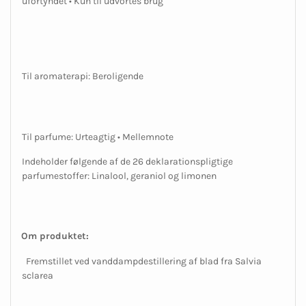
ufortyndet • Kun til udvortes brug
Til aromaterapi: Beroligende
Til parfume: Urteagtig • Mellemnote
Indeholder følgende af de 26 deklarationspligtige
parfumestoffer: Linalool, geraniol og limonen
Om produktet:
Fremstillet ved vanddampdestillering af blad fra Salvia
sclarea