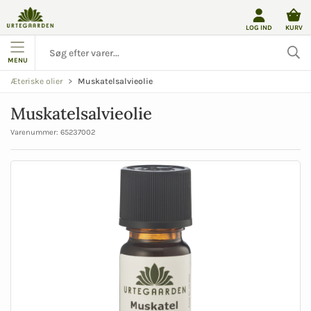
LOG IND
KURV
MENU
Muskatelsalvieolie
Æteriske olier
Muskatelsalvieolie
Varenummer:
65237002