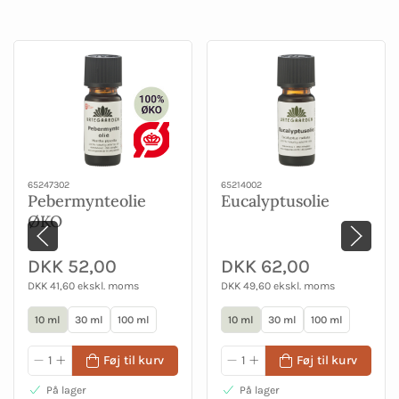
65247302
65214002
Pebermynteolie
Eucalyptusolie
ØKO
DKK 52,00
DKK 62,00
DKK 41,60 ekskl. moms
DKK 49,60 ekskl. moms
10 ml
30 ml
100 ml
10 ml
30 ml
100 ml
Føj til kurv
Føj til kurv
På lager
På lager