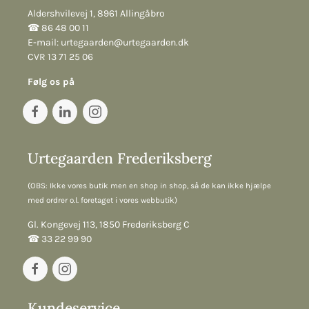
Aldershvilevej 1, 8961 Allingåbro
☎︎ 86 48 00 11
E-mail:
urtegaarden@urtegaarden.dk
CVR 13 71 25 06
Følg os på
Urtegaarden Frederiksberg
(OBS: Ikke vores butik men en shop in shop, så de kan ikke hjælpe
med ordrer o.l. foretaget i vores webbutik)
Gl. Kongevej 113, 1850 Frederiksberg C
☎︎ 33 22 99 90
Kundeservice