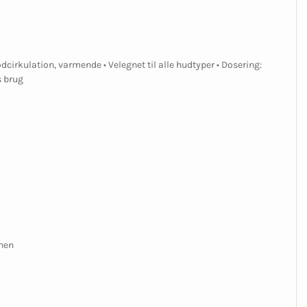
cirkulation, varmende • Velegnet til alle hudtyper • Dosering:
s brug
onen