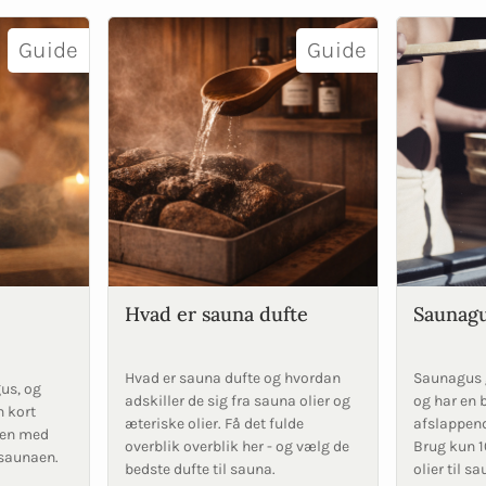
Guide
Guide
Hvad er sauna dufte
Saunag
Hvad er sauna dufte og hvordan
Saunagus g
us, og
adskiller de sig fra sauna olier og
og har en 
n kort
æteriske olier. Få det fulde
afslappend
lsen med
overblik overblik her - og vælg de
Brug kun 1
 saunaen.
bedste dufte til sauna.
olier til s