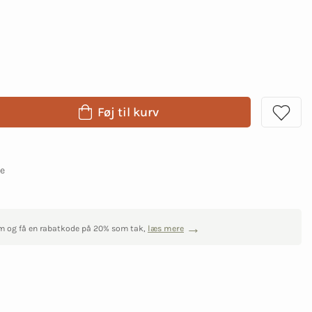
Føj til kurv
ge
m og få en rabatkode på 20% som tak,
læs mere