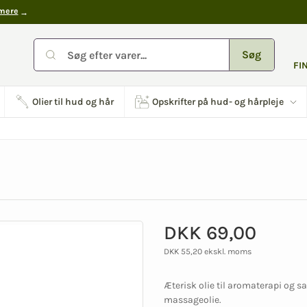
mere
Søg
FI
Olier til hud og hår
Opskrifter på hud- og hårpleje
DKK 69,00
DKK 55,20 ekskl. moms
Æterisk olie til aromaterapi og s
massageolie.