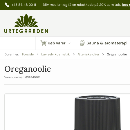
+45 86 48 00 11
Bliv medlem og få en rabatkode på 20% som tak,
læs 
Køb varer
Sauna & aromaterapi
Oreganoolie
Du er her:
Forside
Lav selv kosmetik
Æteriske olier
Oreganoolie
Varenummer:
65244002