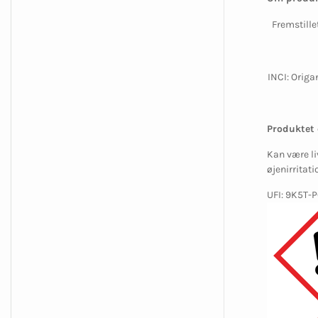
Fremstille
INCI: Origa
Produktet 
Kan være li
øjenirritat
UFI: 9K5T-