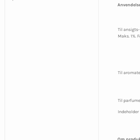
Anvendelse
Til ansigts
Maks. 1%. F
Til aromate
Til parfume
Indeholder 
Om produk