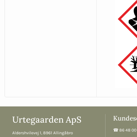
Urtegaarden ApS
Kundese
☎︎ 86 48 00 
Aldershvilevej 1, 8961 Allingåbro