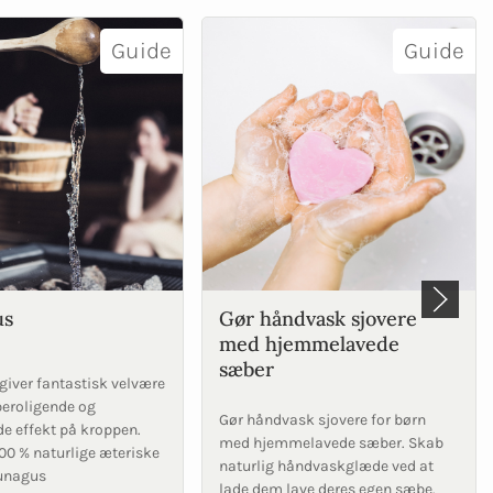
Guide
Guide
us
Gør håndvask sjovere
med hjemmelavede
sæber
iver fantastisk velvære
beroligende og
Gør håndvask sjovere for børn
e effekt på kroppen.
med hjemmelavede sæber. Skab
00 % naturlige æteriske
naturlig håndvaskglæde ved at
aunagus
lade dem lave deres egen sæbe.