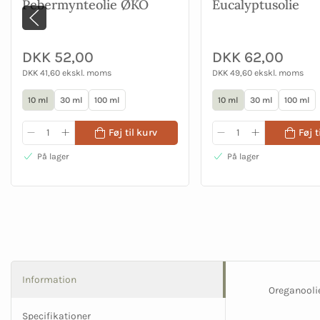
Pebermynteolie ØKO
Eucalyptusolie
DKK 52,00
DKK 62,00
DKK 41,60 ekskl. moms
DKK 49,60 ekskl. moms
10 ml
30 ml
100 ml
10 ml
30 ml
100 ml
Føj til kurv
Føj t
På lager
På lager
Information
Oreganoolie
Specifikationer