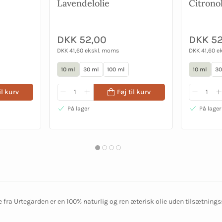
Lavendelolie
Citrono
DKK 52,00
DKK 52
DKK 41,60 ekskl. moms
DKK 41,60 e
10 ml
30 ml
100 ml
10 ml
30
il kurv
Føj til kurv
På lager
På lager
 fra Urtegarden er en 100% naturlig og ren æterisk olie uden tilsætnings