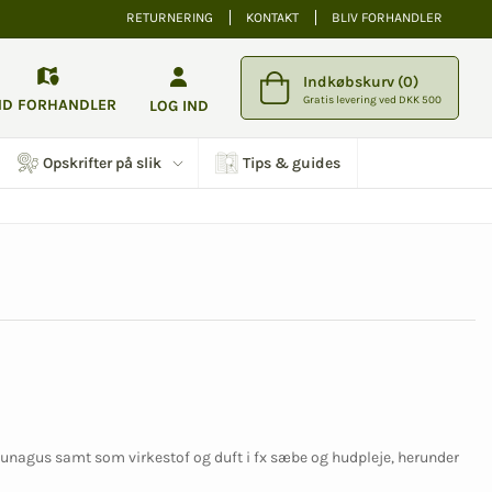
RETURNERING
KONTAKT
BLIV FORHANDLER
Indkøbskurv (0)
Gratis levering ved DKK 500
ND FORHANDLER
LOG IND
Opskrifter på slik
Tips & guides
aunagus samt som virkestof og duft i fx sæbe og hudpleje, herunder