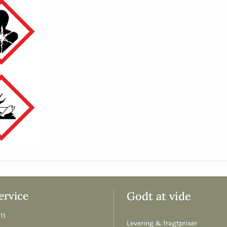
rvice
Godt at vide
11
Levering & fragtpriser