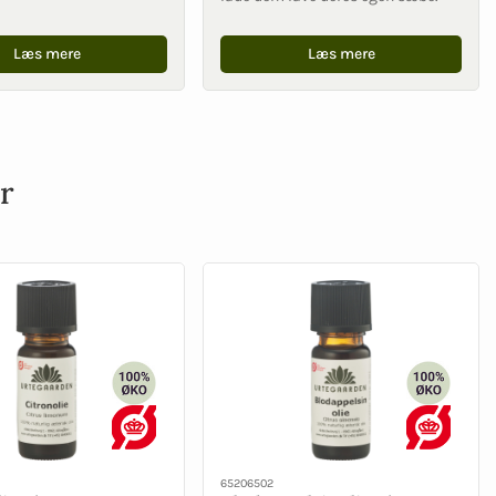
Læs mere
Læs mere
r
65206502