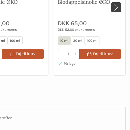
lie ØKO
Blodappelsinolie ØKO
,00
DKK 65,00
kskl. moms
DKK 52,00 ekskl. moms
 ml
100 ml
10 ml
30 ml
100 ml
Føj til kurv
Føj til kurv
På lager
stoffer.