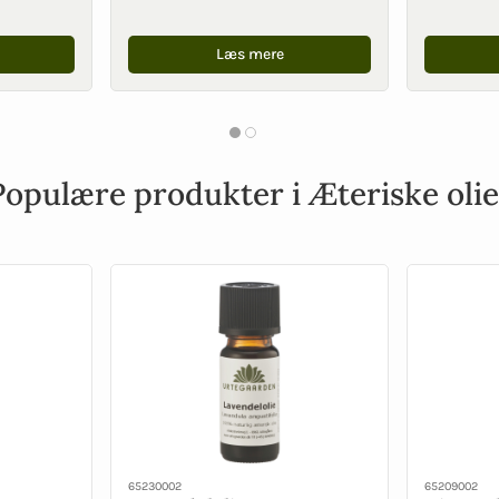
Læs mere
Populære produkter i Æteriske olie
65230002
65209002