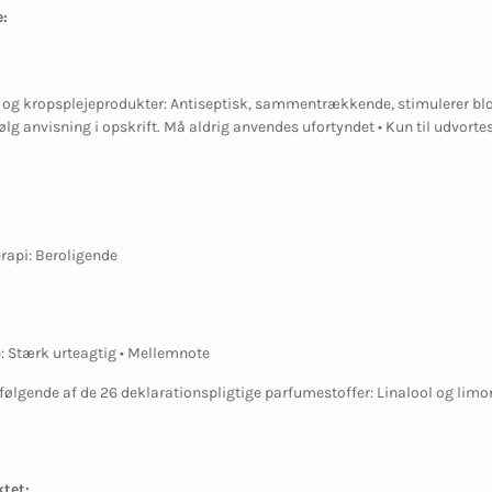
:
- og kropsplejeprodukter: Antiseptisk, sammentrækkende, stimulerer blod
ølg anvisning i opskrift. Må aldrig anvendes ufortyndet • Kun til udvorte
rapi: Beroligende
: Stærk urteagtig • Mellemnote
følgende af de 26 deklarationspligtige parfumestoffer: Linalool og lim
tet: