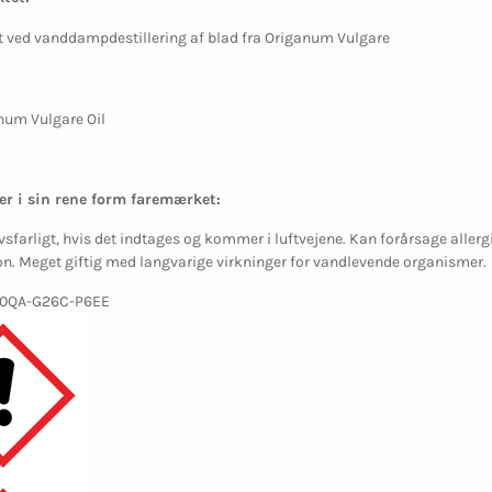
t ved vanddampdestillering af blad fra Origanum Vulgare
num Vulgare Oil
er i sin rene form faremærket:
vsfarligt, hvis det indtages og kommer i luftvejene. Kan forårsage allerg
ion. Meget giftig med langvarige virkninger for vandlevende organismer.
P0QA-G26C-P6EE