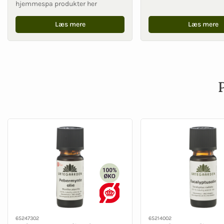
hjemmespa produkter her
Læs mere
Læs mere
65247302
65214002