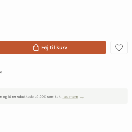
Føj til kurv
ge
m og få en rabatkode på 20% som tak,
læs mere