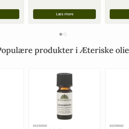
Læs mere
Populære produkter i Æteriske olie
65230002
65209002