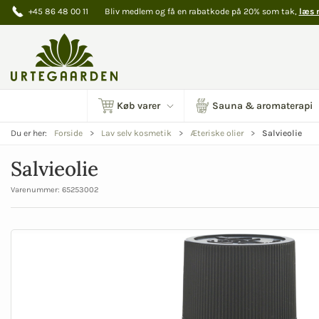
+45 86 48 00 11
Bliv medlem og få en rabatkode på 20% som tak,
læs 
Køb varer
Sauna & aromaterapi
Salvieolie
Du er her:
Forside
Lav selv kosmetik
Æteriske olier
Salvieolie
Varenummer:
65253002