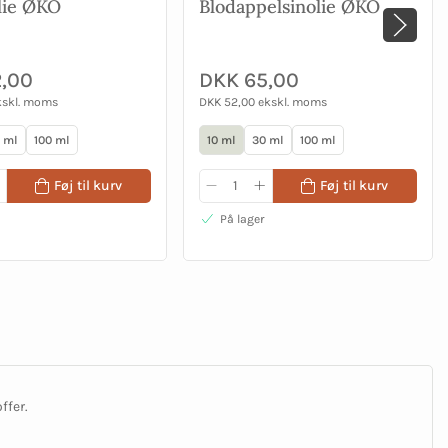
lie ØKO
Blodappelsinolie ØKO
,00
DKK 65,00
kskl. moms
DKK 52,00 ekskl. moms
 ml
100 ml
10 ml
30 ml
100 ml
Føj til kurv
Føj til kurv
På lager
offer.