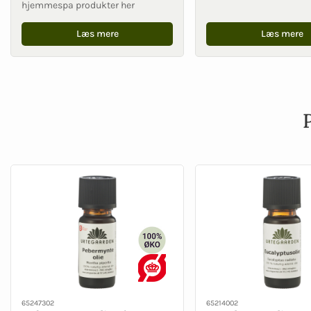
hjemmespa produkter her
Læs mere
Læs mere
65247302
65214002