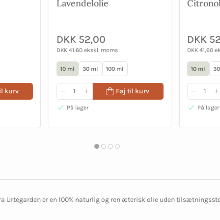
Lavendelolie
Citrono
DKK 52,00
DKK 52
DKK 41,60 ekskl. moms
DKK 41,60 e
10 ml
30 ml
100 ml
10 ml
30
il kurv
Føj til kurv
På lager
På lager
fra Urtegarden er en 100% naturlig og ren æterisk olie uden tilsætningsst