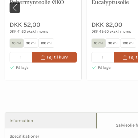
Pebermynteolie ØKO
Eucalyptusolie
DKK 52,00
DKK 62,00
DKK 41,60 ekskl. moms
DKK 49,60 ekskl. moms
10 ml
30 ml
100 ml
10 ml
30 ml
100 ml
Føj til kurv
Føj t
På lager
På lager
Information
Salvieolie 
Specifikationer