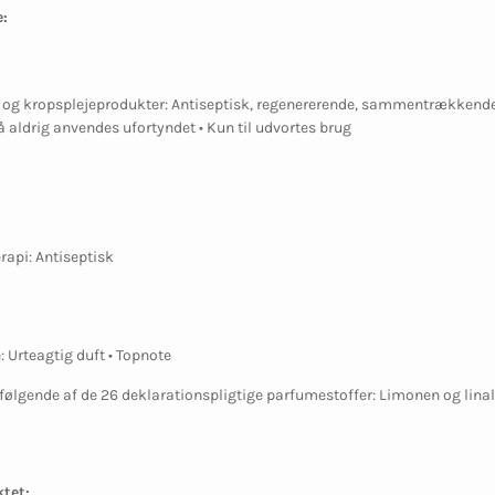
:
- og kropsplejeprodukter: Antiseptisk, regenererende, sammentrækkende 
å aldrig anvendes ufortyndet • Kun til udvortes brug
rapi: Antiseptisk
: Urteagtig duft • Topnote
følgende af de 26 deklarationspligtige parfumestoffer: Limonen og lina
tet: