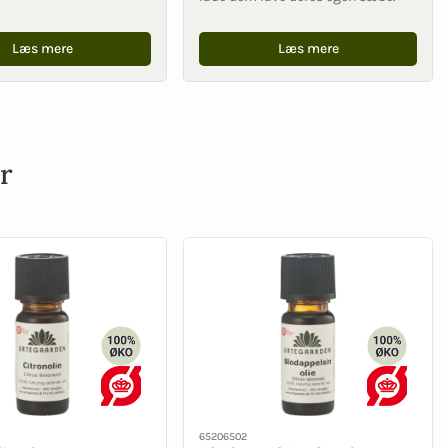
Læs mere
Læs mere
r
65206502