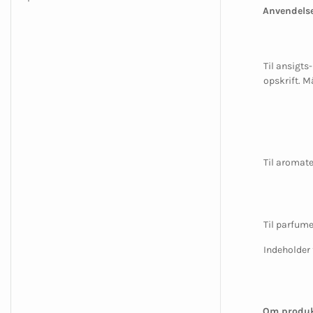
Anvendelse
Til ansigts
opskrift. M
Til aromate
Til parfume
Indeholder 
Om produk