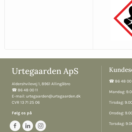
Urtegaarden ApS
Kundese
☎︎ 86 48 00 
Aldershvilevej 1, 8961 Allingåbro
☎︎ 86 48 00 11
Mandag: 9.00
E-mail:
urtegaarden@urtegaarden.dk
CVR 13 71 25 06
Tirsdag: 9.00
Følg os på
Onsdag: 9.00
Torsdag: 9.00