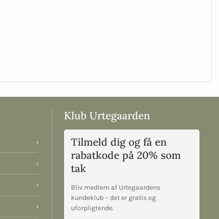
Klub Urtegaarden
Tilmeld dig og få en
›
rabatkode på 20% som
›
tak
›
Bliv medlem af Urtegaardens
kundeklub – det er gratis og
›
uforpligtende.