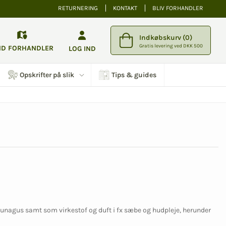
RETURNERING
KONTAKT
BLIV FORHANDLER
Indkøbskurv (0)
Gratis levering ved DKK 500
ND FORHANDLER
LOG IND
Opskrifter på slik
Tips & guides
aunagus samt som virkestof og duft i fx sæbe og hudpleje, herunder