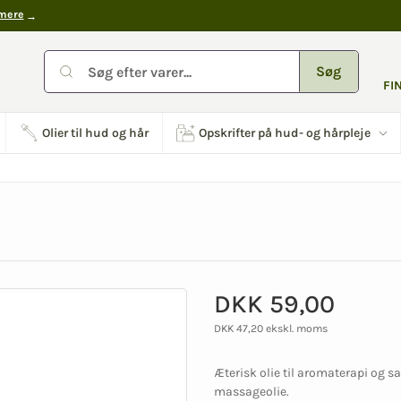
mere
Søg
FI
Olier til hud og hår
Opskrifter på hud- og hårpleje
DKK 59,00
DKK 47,20 ekskl. moms
Æterisk olie til aromaterapi og s
massageolie.