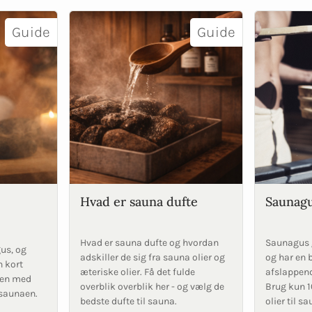
Guide
Guide
Hvad er sauna dufte
Saunag
Hvad er sauna dufte og hvordan
Saunagus g
us, og
adskiller de sig fra sauna olier og
og har en 
n kort
æteriske olier. Få det fulde
afslappend
lsen med
overblik overblik her - og vælg de
Brug kun 1
 saunaen.
bedste dufte til sauna.
olier til s