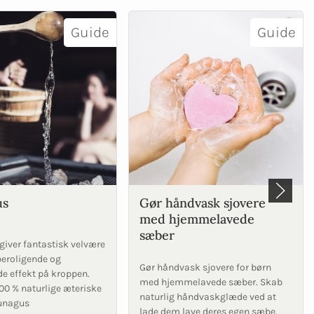
Guide
Guide
us
Gør håndvask sjovere
med hjemmelavede
sæber
iver fantastisk velvære
beroligende og
Gør håndvask sjovere for børn
e effekt på kroppen.
med hjemmelavede sæber. Skab
00 % naturlige æteriske
naturlig håndvaskglæde ved at
aunagus
lade dem lave deres egen sæbe.