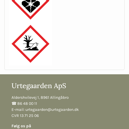
Urtegaarden ApS
Aldershvilevej 1, 8961 Allingåbro
☎︎ 86 48 00 11
E-mail:
urtegaarden@urtegaarden.dk
CVR 13 71 25 06
Følg os på