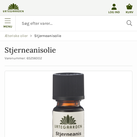
LOG IND
KURV
MENU
Stjerneanisolie
Æteriske olier
Stjerneanisolie
Varenummer:
65256002