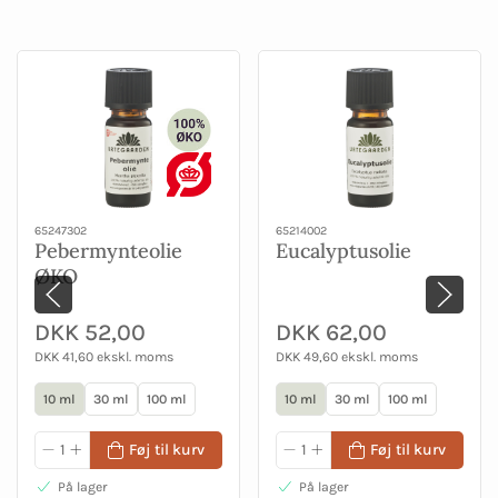
65247302
65214002
Pebermynteolie
Eucalyptusolie
ØKO
DKK 52,00
DKK 62,00
DKK 41,60 ekskl. moms
DKK 49,60 ekskl. moms
10 ml
30 ml
100 ml
10 ml
30 ml
100 ml
Føj til kurv
Føj til kurv
På lager
På lager