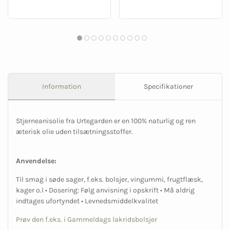
Information
Specifikationer
Stjerneanisolie fra Urtegarden er en 100% naturlig og ren
æterisk olie uden tilsætningsstoffer.
Anvendelse:
Til smag i søde sager, f.eks. bolsjer, vingummi, frugtflæsk,
kager o.l • Dosering: Følg anvisning i opskrift • Må aldrig
indtages ufortyndet • Levnedsmiddelkvalitet
Prøv den f.eks. i Gammeldags lakridsbolsjer