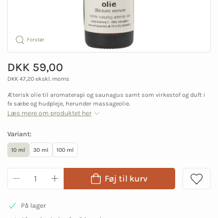
Forstør
DKK 59,00
DKK 47,20 ekskl. moms
Æterisk olie til aromaterapi og saunagus samt som virkestof og duft i
fx sæbe og hudpleje, herunder massageolie.
Læs mere om produktet her
Variant:
10 ml
30 ml
100 ml
Føj til kurv
På lager