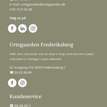
E-mail:
urtegaarden@urtegaarden.dk
CVR 13 71 25 06
Følg os på
Urtegaarden Frederiksberg
(OBS: Ikke vores butik men en shop in shop, så de kan ikke hjælpe
med ordrer o.l. foretaget i vores webbutik)
Gl. Kongevej 113, 1850 Frederiksberg C
☎︎ 33 22 99 90
Kundeservice
☎︎ 86 48 00 11