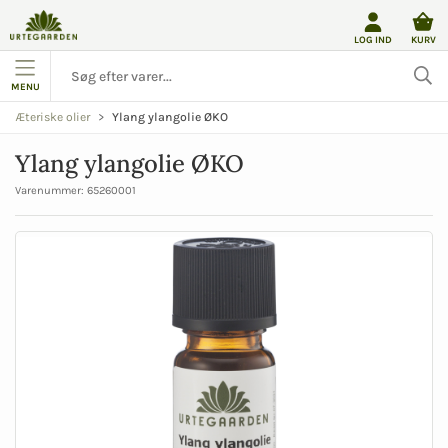
LOG IND
KURV
MENU
Ylang ylangolie ØKO
Æteriske olier
Ylang ylangolie ØKO
Varenummer:
65260001