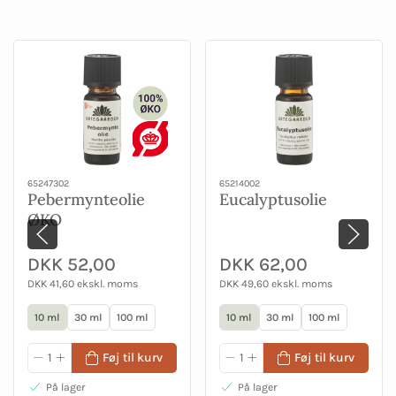
65247302
65214002
Pebermynteolie
Eucalyptusolie
ØKO
DKK 52,00
DKK 62,00
DKK 41,60 ekskl. moms
DKK 49,60 ekskl. moms
10 ml
30 ml
100 ml
10 ml
30 ml
100 ml
Føj til kurv
Føj til kurv
På lager
På lager