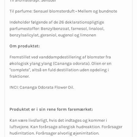
Til aromaterapi: Sensuel
Til parfume: Sensuel blomsterduft • Mellem og bundnote
Indeholder følgende af de 26 deklarationspligtige
parfumestoffer: Benzylbenzoat, farnesol, linalool,
benzylsalicylat, geraniol, eugenol og limonen
Om produktet:
Fremstillet ved vanddampdestillering af blomster fra
økologisk ylang ylang (
Cananga odorata
). Olien er en
"complete", altså en fuld destillation uden opdeling i
fraktioner.
INCI:
C
ananga Odorata Flower Oil.
Produktet er i sin rene form faremærket:
Kan være livsfarligt, hvis det indtages og kommer i
luftvejene. Kan forårsage allergisk hudreaktion. Forårsager
hudirritation. Forårsager alvorlig øjenirritation.