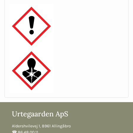
Urtegaarden ApS
Aldershvilevej 1, 8961 Allingåbro
☎︎ 86 48 00 11