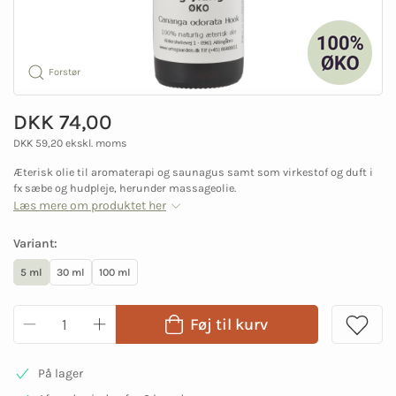
Forstør
DKK 74,00
DKK 59,20 ekskl. moms
Æterisk olie til aromaterapi og saunagus samt som virkestof og duft i
fx sæbe og hudpleje, herunder massageolie.
Læs mere om produktet her
Variant:
5 ml
30 ml
100 ml
Føj til kurv
På lager