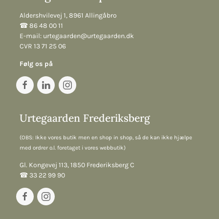
Aldershvilevej 1, 8961 Allingåbro
☎︎ 86 48 00 11
E-mail:
urtegaarden@urtegaarden.dk
CVR 13 71 25 06
Følg os på
Urtegaarden Frederiksberg
(OBS: Ikke vores butik men en shop in shop, så de kan ikke hjælpe
med ordrer o.l. foretaget i vores webbutik)
Gl. Kongevej 113, 1850 Frederiksberg C
☎︎ 33 22 99 90