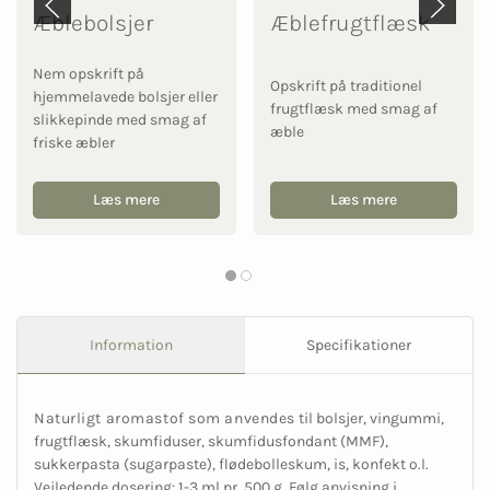
Æblebolsjer
Æblefrugtflæsk
Nem opskrift på
Opskrift på traditionel
hjemmelavede bolsjer eller
frugtflæsk med smag af
slikkepinde med smag af
æble
friske æbler
Læs mere
Læs mere
Information
Specifikationer
Naturligt aromastof som anvendes
til bolsjer, vingummi,
frugtflæsk, skumfiduser, skumfidusfondant (MMF),
sukkerpasta (sugarpaste), flødebolleskum, is, konfekt o.l.
Vejledende dosering: 1-3 ml pr. 500 g. Følg anvisning i