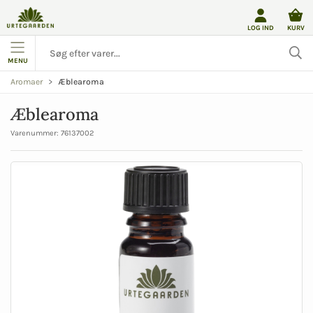
LOG IND
KURV
MENU
Æblearoma
Aromaer
Æblearoma
Varenummer:
76137002