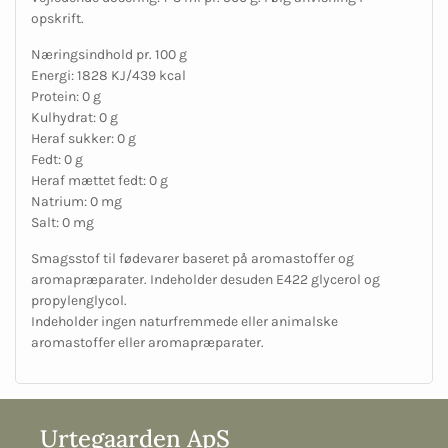
opskrift.
Næringsindhold pr. 100 g
Energi: 1828 KJ/439 kcal
Protein: 0 g
Kulhydrat: 0 g
Heraf sukker: 0 g
Fedt: 0 g
Heraf mættet fedt: 0 g
Natrium: 0 mg
Salt: 0 mg
Smagsstof til fødevarer baseret på aromastoffer og
aromapræparater. Indeholder desuden E422 glycerol og
propylenglycol.
Indeholder ingen naturfremmede eller animalske
aromastoffer eller aromapræparater.
Urtegaarden ApS