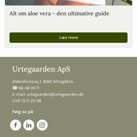
Alt om aloe vera - den ultimative guide
Læs mere
Urtegaarden ApS
Aldershvilevej 1, 8961 Allingåbro
☎︎ 86 48 00 11
E-mail:
urtegaarden@urtegaarden.dk
CVR 13 71 25 06
Følg os på