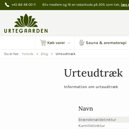
+45 86 48 00 11
Bliv medlem og få en rabatkode på 20% som tak,
læs 
Køb varer
Sauna & aromaterapi
Du er her:
Forside
Blog
Urteudtræk
Urteudtræk
Information om urteudtræk
Navn
Brændenældetinktur
Kamilletinktur