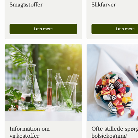
Smagsstoffer
Slikfarver
Læs mere
Læs mere
Information om
Ofte stillede spør
virkestoffer
bolsjekogning