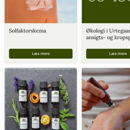
Solfaktorskema
Økologi i Urtegaa
ansigts- og krops
Læs mere
Læs mere