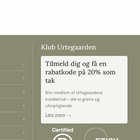
Klub Urtegaarden
Tilmeld dig og få en
›
rabatkode på 20% som
›
tak
›
Bliv medlem af Urtegaardens
kundeklub – det er gratis og
›
uforpligtende.
Læs mere
›
›