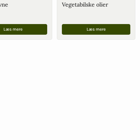
vne
Vegetabilske olier
Læs mere
Læs mere