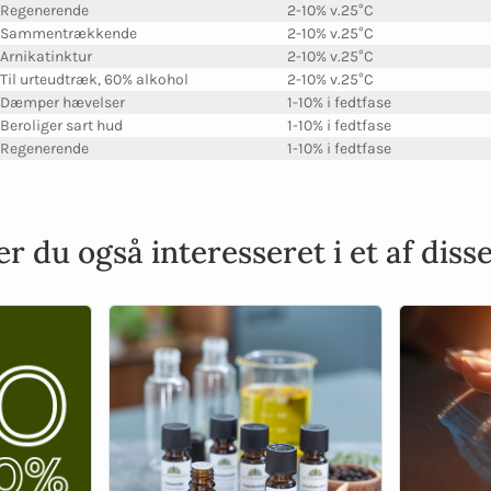
Regenerende
2-10% v.25°C
Sammentrækkende
2-10% v.25°C
Arnikatinktur
2-10% v.25°C
Til urteudtræk, 60% alkohol
2-10% v.25°C
Dæmper hævelser
1-10% i fedtfase
Beroliger sart hud
1-10% i fedtfase
Regenerende
1-10% i fedtfase
r du også interesseret i et af diss