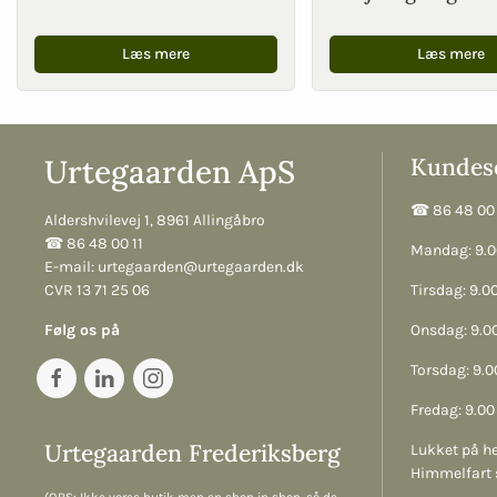
Læs mere
Læs mere
Urtegaarden ApS
Kundese
☎︎ 86 48 00 
Aldershvilevej 1, 8961 Allingåbro
☎︎ 86 48 00 11
Mandag: 9.00
E-mail:
urtegaarden@urtegaarden.dk
CVR 13 71 25 06
Tirsdag: 9.00
Følg os på
Onsdag: 9.00
Torsdag: 9.00
Fredag: 9.00 
Urtegaarden Frederiksberg
Lukket på he
Himmelfart 