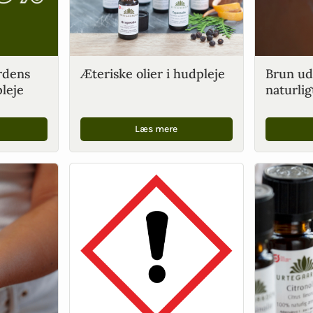
rdens
Æteriske olier i hudpleje
Brun ude
pleje
naturli
Læs mere