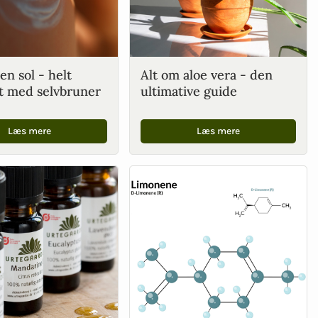
n sol - helt
Alt om aloe vera - den
gt med selvbruner
ultimative guide
Læs mere
Læs mere