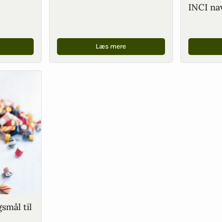
INCI na
Læs mere
gsmål til