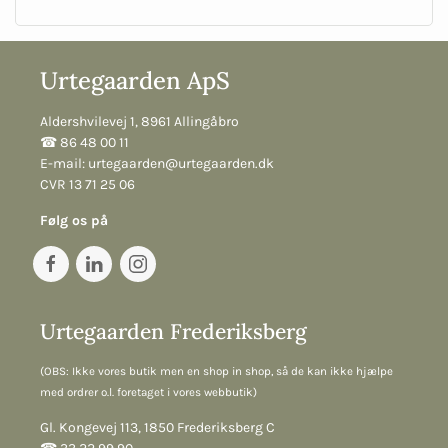
Urtegaarden ApS
Aldershvilevej 1, 8961 Allingåbro
☎︎ 86 48 00 11
E-mail:
urtegaarden@urtegaarden.dk
CVR 13 71 25 06
Følg os på
Urtegaarden Frederiksberg
(OBS: Ikke vores butik men en shop in shop, så de kan ikke hjælpe
med ordrer o.l. foretaget i vores webbutik)
Gl. Kongevej 113, 1850 Frederiksberg C