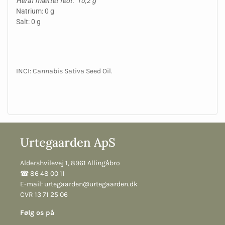
Heraf mættet fedt: 10,2 g
Natrium: 0 g
Salt: 0 g
INCI: Cannabis Sativa Seed Oil.
Urtegaarden ApS
Aldershvilevej 1, 8961 Allingåbro
☎︎ 86 48 00 11
E-mail:
urtegaarden@urtegaarden.dk
CVR 13 71 25 06
Følg os på