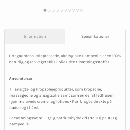
Information
Specifikationer
Urtegaardens koldpressede, økologiske Hampeolie er en 100%
naturlig og ren vegetabilsk olie uden tilsætningsstoffer.
Anvendelse:
Til ansigts- og kropsplejeprodukter, som kropsolie,
massageolie og ansigtsolie samt som en del af fedtfasen i
hjemmelavede cremer og lotions • Kan bruges direkte på
huden og i håret.
Forsæbningsværdi: 13,5 g natriumhydroxid (NaOH) pr. 100 g
hampeolie.