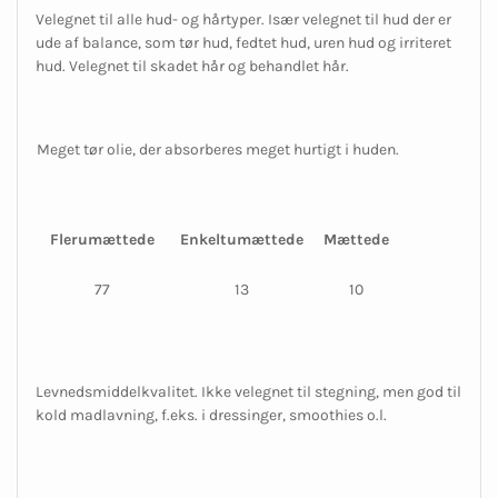
Velegnet til alle hud- og hårtyper. Især velegnet til hud der er
ude af balance, som tør hud, fedtet hud, uren hud og irriteret
hud. Velegnet til skadet hår og behandlet hår.
Meget tør olie, der absorberes meget hurtigt i huden.
Flerumættede
Enkeltumættede
Mættede
77
13
10
Levnedsmiddelkvalitet. Ikke velegnet til stegning, men god til
kold madlavning, f.eks. i dressinger, smoothies o.l.