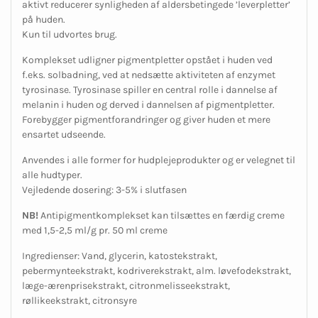
aktivt reducerer synligheden af aldersbetingede ’leverpletter’
på huden.
Kun til udvortes brug.
Komplekset udligner pigmentpletter opstået i huden ved
f.eks. solbadning, ved at nedsætte aktiviteten af enzymet
tyrosinase. Tyrosinase spiller en central rolle i dannelse af
melanin i huden og derved i dannelsen af pigmentpletter.
Forebygger pigmentforandringer og giver huden et mere
ensartet udseende.
Anvendes i alle former for hudplejeprodukter og er velegnet til
alle hudtyper.
Vejledende dosering: 3-5% i slutfasen
NB!
Antipigmentkomplekset kan tilsættes en færdig creme
med 1,5-2,5 ml/g pr. 50 ml creme
Ingredienser: Vand, glycerin, katostekstrakt,
pebermynteekstrakt, kodriverekstrakt, alm. løvefodekstrakt,
læge-ærenprisekstrakt, citronmelisseekstrakt,
røllikeekstrakt, citronsyre