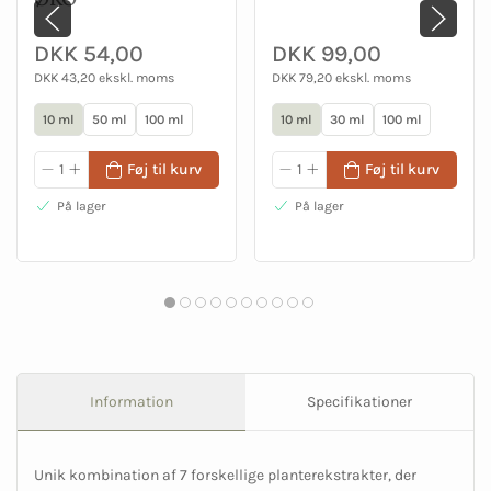
DKK 54,00
DKK 99,00
DKK 43,20 ekskl. moms
DKK 79,20 ekskl. moms
10 ml
50 ml
100 ml
10 ml
30 ml
100 ml
Føj til kurv
Føj til kurv
På lager
På lager
Information
Specifikationer
Unik kombination af 7 forskellige planterekstrakter, der