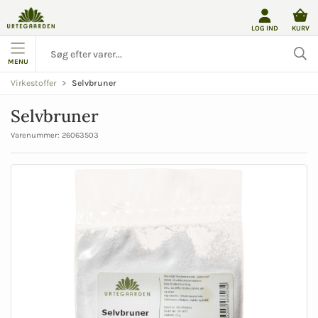
LOG IND
KURV
MENU
Selvbruner
Virkestoffer
Selvbruner
Varenummer:
26063503