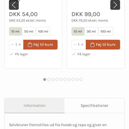
DKK 54,00
DKK 99,00
DKK 43,20 ekskl. moms
DKK 79,20 ekskl. moms
10 ml
50 ml
100 ml
10 ml
30 ml
100 ml
Føj til kurv
Føj til kurv
På lager
På lager
Information
Specifikationer
Selvbruner fremstilles ud fra hvede og raps og giver en