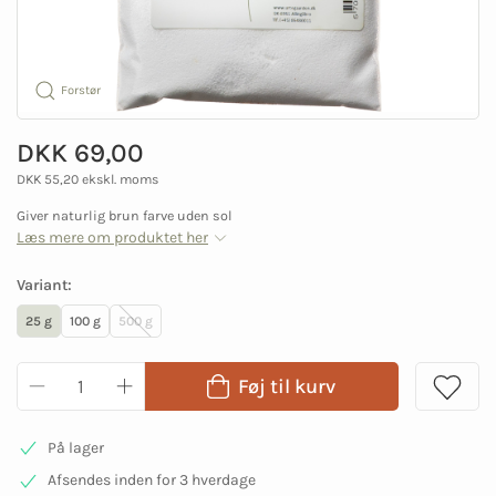
Forstør
DKK 69,00
DKK 55,20 ekskl. moms
Giver naturlig brun farve uden sol
Læs mere om produktet her
Variant:
25 g
100 g
500 g
Føj til kurv
På lager
Afsendes inden for 3 hverdage