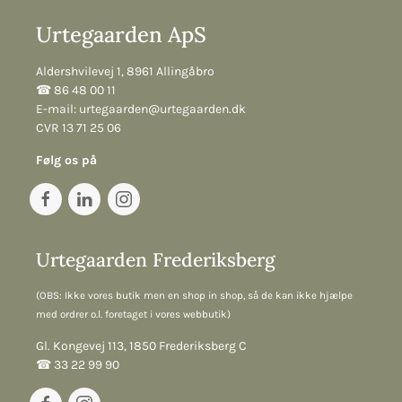
Urtegaarden ApS
Aldershvilevej 1, 8961 Allingåbro
☎︎ 86 48 00 11
E-mail:
urtegaarden@urtegaarden.dk
CVR 13 71 25 06
Følg os på
Urtegaarden Frederiksberg
(OBS: Ikke vores butik men en shop in shop, så de kan ikke hjælpe
med ordrer o.l. foretaget i vores webbutik)
Gl. Kongevej 113, 1850 Frederiksberg C
☎︎ 33 22 99 90