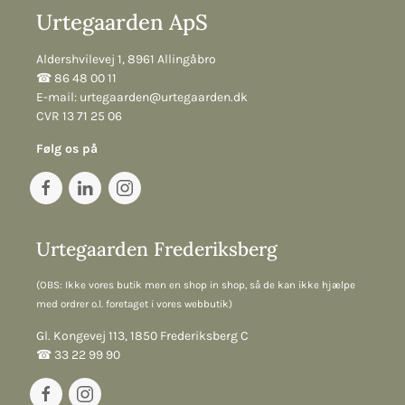
Urtegaarden ApS
Aldershvilevej 1, 8961 Allingåbro
☎︎ 86 48 00 11
E-mail:
urtegaarden@urtegaarden.dk
CVR 13 71 25 06
Følg os på
Urtegaarden Frederiksberg
(OBS: Ikke vores butik men en shop in shop, så de kan ikke hjælpe
med ordrer o.l. foretaget i vores webbutik)
Gl. Kongevej 113, 1850 Frederiksberg C
☎︎ 33 22 99 90