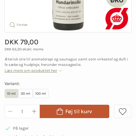
Forstør
DKK 79,00
DKK 63,20 ekskl. moms
Æterisk olie til aromaterapi og saunagus samt som virkestof og duft i
fx sæbe og hudpleje, herunder massageolie.
Læs mere om produktet her
Variant:
10 ml
30 ml
100 ml
Føj til kurv
På lager