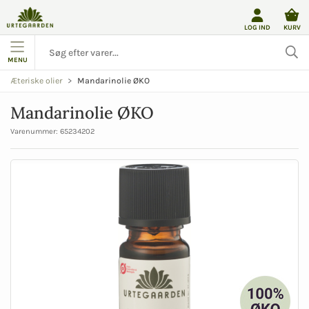
LOG IND
KURV
MENU
Mandarinolie ØKO
Æteriske olier
Mandarinolie ØKO
Varenummer:
65234202