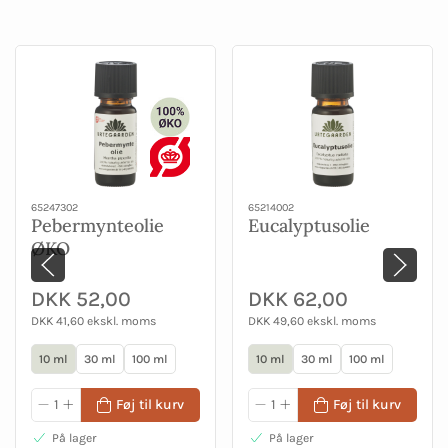
65247302
65214002
Pebermynteolie
Eucalyptusolie
ØKO
DKK 52,00
DKK 62,00
DKK 41,60 ekskl. moms
DKK 49,60 ekskl. moms
10 ml
30 ml
100 ml
10 ml
30 ml
100 ml
Føj til kurv
Føj til kurv
På lager
På lager