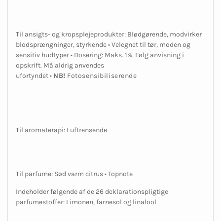
Til ansigts- og kropsplejeprodukter: Blødgørende, modvirker
blodsprængninger, styrkende • Velegnet til tør, moden og
sensitiv hudtyper • Dosering: Maks. 1%. Følg anvisning i
opskrift. Må aldrig anvendes
ufortyndet •
NB!
Fotosensibiliserende
Til aromaterapi: Luftrensende
Til parfume: Sød varm citrus • Topnote
Indeholder følgende af de 26 deklarationspligtige
parfumestoffer: Limonen, farnesol og linalool