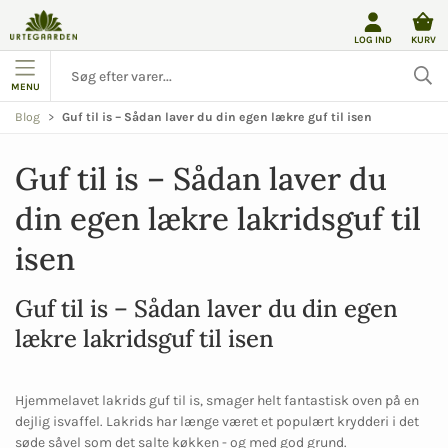
LOG IND
KURV
MENU
Blog
Guf til is – Sådan laver du din egen lækre guf til isen
Guf til is – Sådan laver du 
din egen lækre lakridsguf til 
isen
Guf til is – Sådan laver du din egen
lækre lakridsguf til isen
Hjemmelavet lakrids guf til is, smager helt fantastisk oven på en
dejlig isvaffel. Lakrids har længe været et populært krydderi i det
søde såvel som det salte køkken - og med god grund.