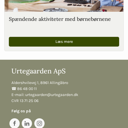
Spændende aktiviteter med børnebørnene
Læs mere
Urtegaarden ApS
Aldershvilevej 1, 8961 Allingåbro
☎︎ 86 48 00 11
E-mail:
urtegaarden@urtegaarden.dk
CVR 13 71 25 06
Følg os på