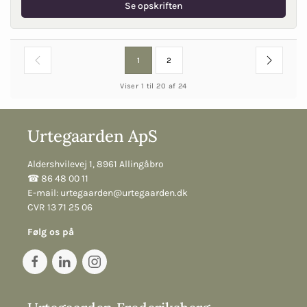
Se opskriften
1
2
Viser 1 til 20 af 24
Urtegaarden ApS
Aldershvilevej 1, 8961 Allingåbro
☎︎ 86 48 00 11
E-mail:
urtegaarden@urtegaarden.dk
CVR 13 71 25 06
Følg os på