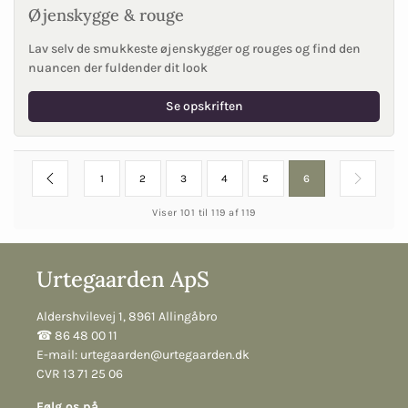
Øjenskygge & rouge
Lav selv de smukkeste øjenskygger og rouges og find den
nuancen der fuldender dit look
Se opskriften
1
2
3
4
5
6
Viser 101 til 119 af 119
Urtegaarden ApS
Aldershvilevej 1, 8961 Allingåbro
☎︎ 86 48 00 11
E-mail:
urtegaarden@urtegaarden.dk
CVR 13 71 25 06
Følg os på