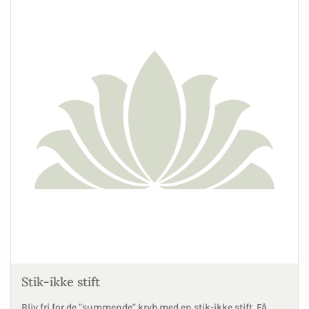
Stik-ikke stift
Bliv fri for de "summende" kryb med en stik-ikke stift. Få