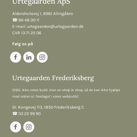
Urtegaarden ApS
Aldershvilevej 1, 8961 Allingåbro
☎︎ 86 48 00 11
E-mail:
urtegaarden@urtegaarden.dk
CVR 13 71 25 06
Følg os på
Urtegaarden Frederiksberg
(OBS: Ikke vores butik men en shop in shop, så de kan ikke hjælpe
med ordrer o.l. foretaget i vores webbutik)
Gl. Kongevej 113, 1850 Frederiksberg C
☎︎ 33 22 99 90