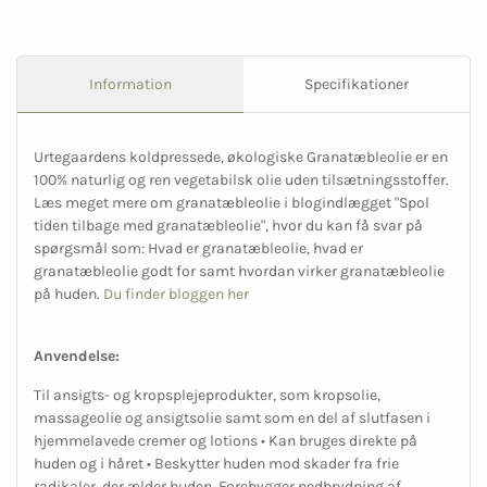
Information
Specifikationer
Urtegaardens koldpressede, økologiske Granatæbleolie er en
100% naturlig og ren vegetabilsk olie uden tilsætningsstoffer.
Læs meget mere om granatæbleolie i blogindlægget "Spol
tiden tilbage med granatæbleolie", hvor du kan få svar på
spørgsmål som: Hvad er granatæbleolie, hvad er
granatæbleolie godt for samt hvordan virker granatæbleolie
på huden.
Du finder bloggen her
Anvendelse:
Til ansigts- og kropsplejeprodukter, som kropsolie,
massageolie og ansigtsolie samt som en del af slutfasen i
hjemmelavede cremer og lotions • Kan bruges direkte på
huden og i håret • Beskytter huden mod skader fra frie
radikaler, der ælder huden. Forebygger nedbrydning af