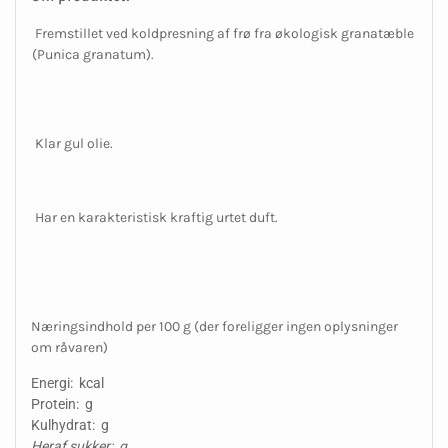
Fremstillet ved koldpresning af frø fra økologisk granatæble
(Punica granatum).
Klar gul olie.
Har en karakteristisk kraftig urtet duft.
Næringsindhold per 100 g (der foreligger ingen oplysninger
om råvaren)
Energi: kcal
Protein: g
Kulhydrat: g
Heraf sukker: g