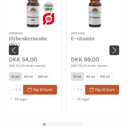
26056002
26055002
Hybenkerneolie
E-vitamin
ØKO
DKK 54,00
DKK 99,00
DKK 43,20 ekskl. moms
DKK 79,20 ekskl. moms
10 ml
50 ml
100 ml
10 ml
30 ml
100 ml
Føj til kurv
Føj til kurv
På lager
På lager