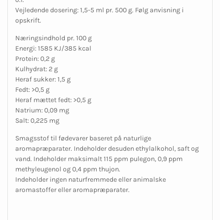
Vejledende dosering: 1,5-5 ml pr. 500 g. Følg anvisning i
opskrift.
Næringsindhold pr. 100 g
Energi: 1585 KJ/385 kcal
Protein: 0,2 g
Kulhydrat: 2 g
Heraf sukker: 1,5 g
Fedt: >0,5 g
Heraf mættet fedt: >0,5 g
Natrium: 0,09 mg
Salt: 0,225 mg
Smagsstof til fødevarer baseret på naturlige
aromapræparater. Indeholder desuden ethylalkohol, saft og
vand. Indeholder maksimalt 115 ppm pulegon, 0,9 ppm
methyleugenol og 0,4 ppm thujon.
Indeholder ingen naturfremmede eller animalske
aromastoffer eller aromapræparater.