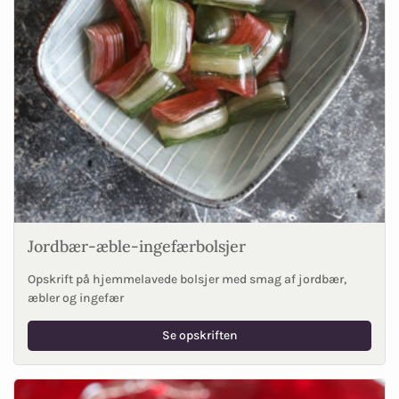
Jordbær-æble-ingefærbolsjer
Opskrift på hjemmelavede bolsjer med smag af jordbær,
æbler og ingefær
Se opskriften