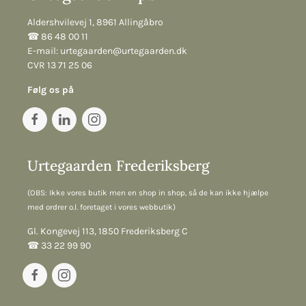
Aldershvilevej 1, 8961 Allingåbro
☎︎ 86 48 00 11
E-mail:
urtegaarden@urtegaarden.dk
CVR 13 71 25 06
Følg os på
Urtegaarden Frederiksberg
(OBS: Ikke vores butik men en shop in shop, så de kan ikke hjælpe
med ordrer o.l. foretaget i vores webbutik)
Gl. Kongevej 113, 1850 Frederiksberg C
☎︎ 33 22 99 90