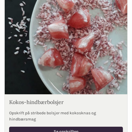
Kokos-hindbærbolsjer
Opskrift på stribede bolsjer med kokosknas og
hindbærsmag
Se opskriften