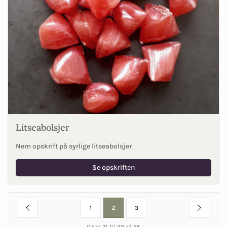
Litseabolsjer
Nem opskrift på syrlige litseabolsjer
Se opskriften
1
2
3
Viser 21 til 40 af 58