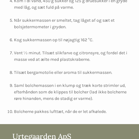
Kom 1 dl vand, 450 g sukker og 125 g druesukker i en gryde
med låg, og sæt fuld på varme.
Når sukkermassen er smeltet, tag låget af og sæt et
bolsjetermometer i gryden.
Kog sukkermassen op til nøjagtig 162 °C.
Vent ½ minut. Tilsæt slikfarve og citronsyre, og fordel det i
masse ved at ælte med plastskraberne.
Tilsæt bergamotolie eller aroma til sukkermassen.
Saml bolchemassen i en klump og træk korte strimler ud,
efterhånden som de klippes til bolcher (lad ikke bolcherne
røre hinanden, mens de stadig er varme).
Bolcherne pakkes lufttæt, når de er let afkølede.
Urtegaarden ApS