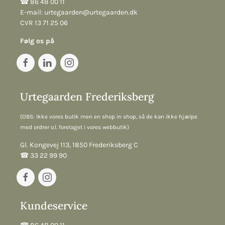
☎︎ 86 48 00 11
E-mail:
urtegaarden@urtegaarden.dk
CVR 13 71 25 06
Følg os på
Urtegaarden Frederiksberg
(OBS: Ikke vores butik men en shop in shop, så de kan ikke hjælpe
med ordrer o.l. foretaget i vores webbutik)
Gl. Kongevej 113, 1850 Frederiksberg C
☎︎ 33 22 99 90
Kundeservice