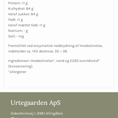
Protein: <1 g
Kulhydrat: 84 g
Heraf sukker: 84 g
Fedt: <1 g
Heraf mættet fedt: <1 g
Natrium: - g
Salt: - mg
Fremstillet ved enzymatisk nedbrydning af hvedestivelse,
indeholder ca. 14% dextrose. DE = 39.
Ingredienser: Hvedestivelse*, vand og E220 svovldioxid*
(konservering).
*allergener
Urtegaarden ApS
Aldershvilevej 1, 8961 Allingåbro