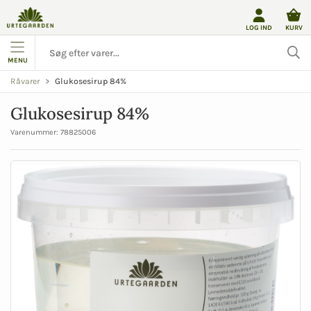
LOG IND
KURV
MENU
Glukosesirup 84%
Råvarer
Glukosesirup 84%
Varenummer:
78825006