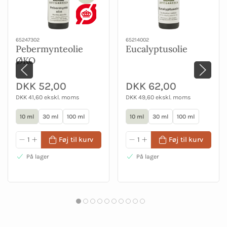
65247302
65214002
Pebermynteolie
Eucalyptusolie
ØKO
DKK 52,00
DKK 62,00
DKK 41,60 ekskl. moms
DKK 49,60 ekskl. moms
10 ml
30 ml
100 ml
10 ml
30 ml
100 ml
Føj til kurv
Føj til kurv
På lager
På lager