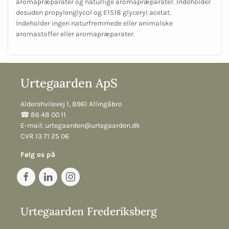
aromapræparater og naturlige aromapræparater. Indeholder
desuden propylenglycol og E1518 glyceryl acetat.
Indeholder ingen naturfremmede eller animalske
aromastoffer eller aromapræparater.
Urtegaarden ApS
Aldershvilevej 1, 8961 Allingåbro
☎︎ 86 48 00 11
E-mail:
urtegaarden@urtegaarden.dk
CVR 13 71 25 06
Følg os på
Urtegaarden Frederiksberg