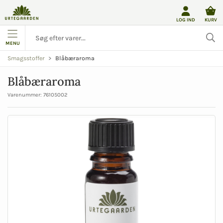
LOG IND
KURV
MENU
Blåbæraroma
Smagsstoffer
Blåbæraroma
Varenummer:
76105002