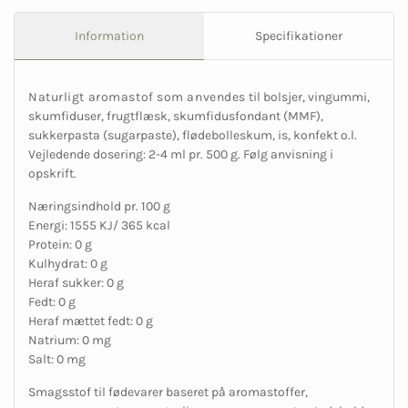
Information
Specifikationer
Naturligt aromastof som anvendes
til bolsjer, vingummi,
skumfiduser, frugtflæsk, skumfidusfondant (MMF),
sukkerpasta (sugarpaste), flødebolleskum, is, konfekt o.l.
Vejledende dosering: 2-4 ml pr. 500 g. Følg anvisning i
opskrift.
Næringsindhold pr. 100 g
Energi: 1555 KJ/ 365 kcal
Protein: 0 g
Kulhydrat: 0 g
Heraf sukker: 0 g
Fedt: 0 g
Heraf mættet fedt: 0 g
Natrium: 0 mg
Salt: 0 mg
Smagsstof til fødevarer baseret på aromastoffer,