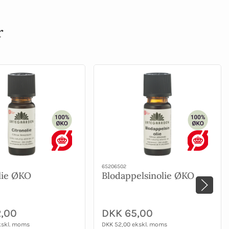
r
65206502
lie ØKO
Blodappelsinolie ØKO
,00
DKK 65,00
kskl. moms
DKK 52,00 ekskl. moms