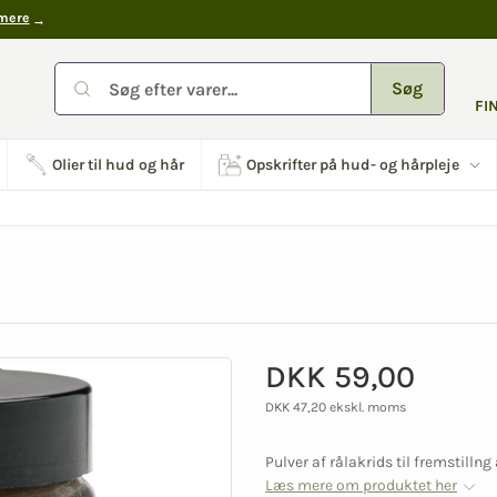
mere
Søg
FI
Olier til hud og hår
Opskrifter på hud- og hårpleje
DKK 59,00
DKK 47,20 ekskl. moms
Pulver af rålakrids til fremstilln
Læs mere om produktet her