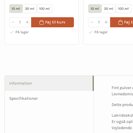
10 ml
30 ml
100 ml
10 ml
30 ml
100 ml
Føj til kurv
Føj t
På lager
På lager
Information
Fint pulver
Levnedsmid
Specifikationer
Dette produ
Lakridsekst
Er også opl
Vejledende 