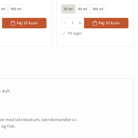
 ml
100 ml
10 ml
30 ml
100 ml
Føj til kurv
Føj til kurv
På lager
 duft.
oller med lakridsskum, lakridsmandler o.l.
 og fisk.