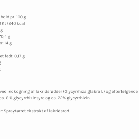
old pr. 100 g
0 KJ/340 kcal
 g
70,4 g
r: 14 g
t fedt: 0,17 g
g
g
 ved indkogning af lakridsrødder (Glycyrrhiza glabra L) og efterfølgende 
ca. 6 % glycyrrhizinsyre og ca. 22% glycyrrhizin.
r: Spraytørret ekstrakt af lakridsrod.