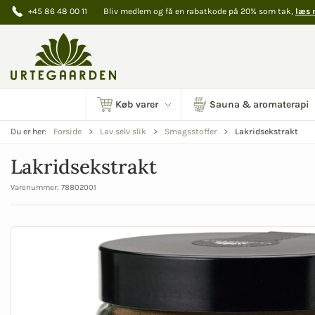
+45 86 48 00 11
Bliv medlem og få en rabatkode på 20% som tak,
læs 
Køb varer
Sauna & aromaterapi
Lakridsekstrakt
Du er her:
Forside
Lav selv slik
Smagsstoffer
Lakridsekstrakt
Varenummer:
78802001