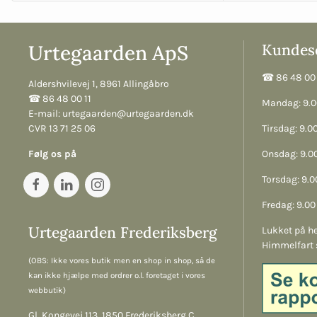
Urtegaarden ApS
Kundese
☎︎ 86 48 00 
Aldershvilevej 1, 8961 Allingåbro
☎︎ 86 48 00 11
Mandag: 9.00
E-mail:
urtegaarden@urtegaarden.dk
CVR 13 71 25 06
Tirsdag: 9.00
Følg os på
Onsdag: 9.00
Torsdag: 9.00
Fredag: 9.00 
Urtegaarden Frederiksberg
Lukket på he
Himmelfart 
(OBS: Ikke vores butik men en shop in shop, så de
kan ikke hjælpe med ordrer o.l. foretaget i vores
webbutik)
Gl. Kongevej 113, 1850 Frederiksberg C