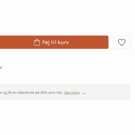
Føj til kurv
ge
m og få en rabatkode på 20% som tak,
læs mere