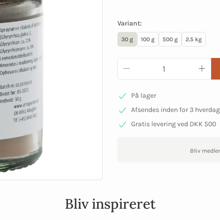
Variant:
30 g
100 g
500 g
2.5 kg
På lager
Afsendes inden for 3 hverda
Gratis levering ved DKK 500
Bliv medle
Bliv inspireret