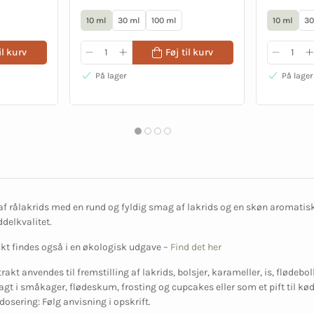
10 ml
30 ml
100 ml
10 ml
30
il kurv
Føj til kurv
På lager
På lager
 af rålakrids med en rund og fyldig smag af lakrids og en skøn aromatisk
delkvalitet.
kt findes også i en økologisk udgave –
Find det her
rakt anvendes til fremstilling af lakrids, bolsjer, karameller, is, flødeb
agt i småkager, flødeskum, frosting og cupcakes eller som et pift til kød
dosering: Følg anvisning i opskrift.