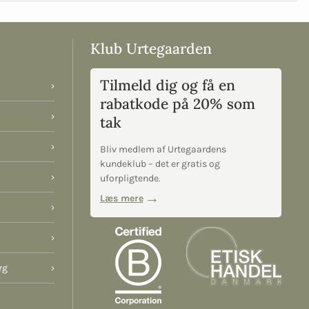
Klub Urtegaarden
Tilmeld dig og få en
›
rabatkode på 20% som
›
tak
›
Bliv medlem af Urtegaardens
kundeklub – det er gratis og
›
uforpligtende.
Læs mere
›
›
rg
›