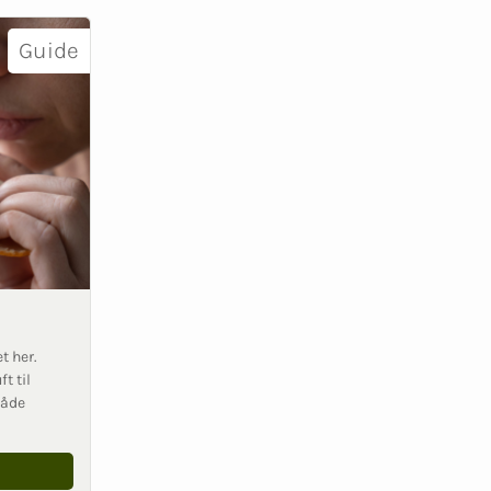
Guide
t her.
t til
både