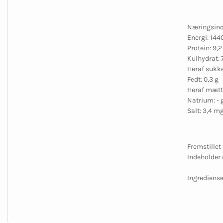
Næringsindh
Energi: 144
Protein: 9,2
Kulhydrat: 
Heraf sukke
Fedt: 0,3 g
Heraf mætte
Natrium: - 
Salt: 3,4 m
Fremstillet
Indeholder 
Ingrediense