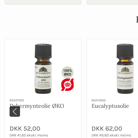
65247302
65214002
Pebermynteolie ØKO
Eucalyptusolie
DKK 52,00
DKK 62,00
DKK 41,60 ekskl. moms
DKK 49,60 ekskl. moms